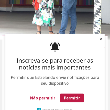
×
EM MEIO A RUMORES DE SEPARAÇÃO, MARIA
RIBEIRO APARECE DE MÃOS DADAS COM CAIO BLAT
EM ALMOÇO
Inscreva-se para receber as
10/Ago/
notícias mais importantes
Permitir que Estrelando envie notificações para
seu dispositivo
Não permitir
Permitir