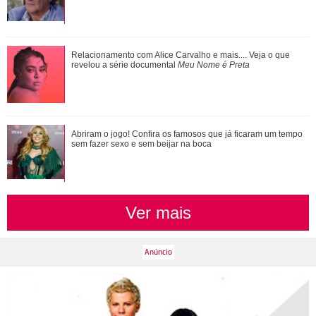
Virginia Fonseca posta trend com Vini Jr. e mostra foto do
Relacionamento com Alice Carvalho e mais.... Veja o que
jogador em telão de sua academia
revelou a série documental
Meu Nome é Preta
Com clique em família, Bruna Biancardi se declara para
Abriram o jogo! Confira os famosos que já ficaram um tempo
Neymar Jr.: Temos muito orgulho de vo...
sem fazer sexo e sem beijar na boca
Ver mais