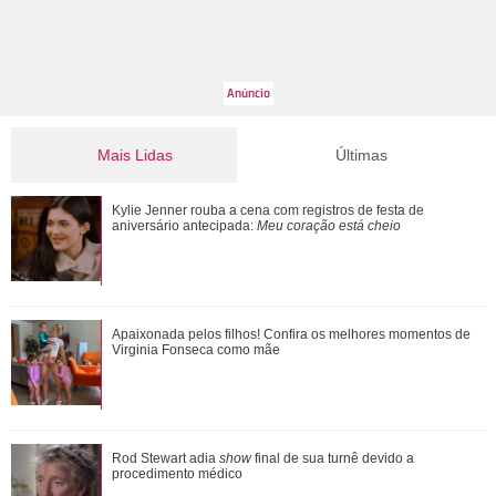
Mais Lidas
Últimas
Além de Shawn Mendes... Relembre os famosos que já se
Kylie Jenner rouba a cena com registros de festa de
fantasiaram de Xuxa Meneghel
aniversário antecipada:
Meu coração está cheio
Luciano Huck, Edu Guedes, Roberto Justus... Relembre os
Apaixonada pelos filhos! Confira os melhores momentos de
amores que passaram pela vida de Elia...
Virginia Fonseca como mãe
Polícia investiga suspeita de invasão em mansão onde
Rod Stewart adia
show
final de sua turnê devido a
viveu Silvio Santos em São Paulo
procedimento médico