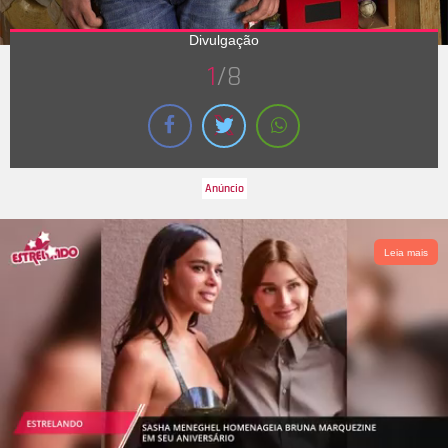
Divulgação
1
/8
Quem assistiu
Drake & Josh
com certeza sente uma saudade
imensa de acompanhar as aventuras desses dois irmãos
vividos por Drake Bell, que faz aniversário nesta terça-feira,
Leia mais
dia 27, e Josh Peck. Além disso, não tem como lembrar das
coisas que Megan aprontava e de cenas engraçadíssimas da
Helen, não é mesmo? Veja por onde anda o elenco do seriado,
que foi sucesso nos anos 2000!