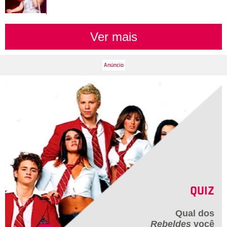
Ver mais
QUIZ
Qual dos
Rebeldes
você