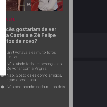
ENQUETE
Vocês gostariam de ver
Ana Castela e Zé Felipe
O ESTRELANDO
POLÍTICA DE PRIVACIDADE
juntos de novo?
Sim! Achava eles muito fofos
Desenvolvido por
juntos
Não. Ainda tenho esperanças do
Zé voltar com a Virginia
Não. Gosto deles como amigos,
nçao como casal
Não acompanho nenhum dos dois