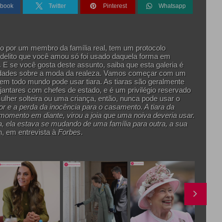
book
Twitter
Pinterest
Whatsapp
 por um membro da família real, tem um protocolo
odelito que você amou só foi usado daquela forma em
. E se você gosta deste assunto, saiba que esta galeria é
osidades sobre a moda da realeza. Vamos começar com um
 nem todo mundo pode usar tiara. As tiaras são geralmente
antares com chefes de estado, e é um privilégio reservado
her solteira ou uma criança, então, nunca pode usar o
r e a perda da inocência para o casamento. A tiara da
 momento em diante, virou a joia que uma noiva deveria usar.
 ela estava se mudando de uma família para outra, a sua
n, em entrevista à
Forbes
.