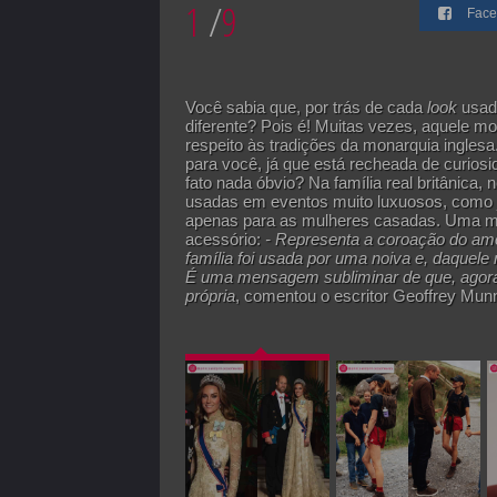
1
/
9
Face
Você sabia que, por trás de cada
look
usado
diferente? Pois é! Muitas vezes, aquele m
respeito às tradições da monarquia inglesa
para você, já que está recheada de curi
fato nada óbvio? Na família real britânica,
usadas em eventos muito luxuosos, como j
apenas para as mulheres casadas. Uma mul
acessório:
- Representa a coroação do amo
família foi usada por uma noiva e, daquele
É uma mensagem subliminar de que, agora,
própria
, comentou o escritor Geoffrey Mun