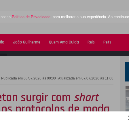
a nossa
Política de Privacidade
, para melhorar a sua experiência. Ao contin
tão
João Guilherme
Quem Ama Cuida
Reis
Pets
FACEBOOK
TWITTE
Publicada em 08/07/2026 às 00:00 | Atualizada em 07/07/2026 às 11:08
eton surgir com
short
e os protocolos de moda
l deve seguir!