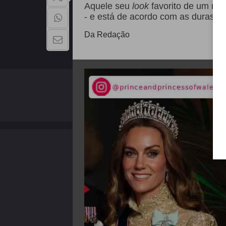
Aquele seu
look
favorito de um mem
- e está de acordo com as duras r
Da Redação
QUEM SOMOS
Copyright - 2026 | Todos os direitos reservados