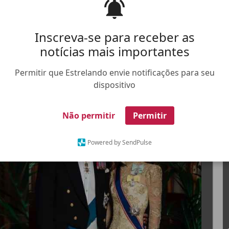
bro da realeza britânica foi muito bem pensado
egras da monarquia
Inscreva-se para receber as
notícias mais importantes
Permitir que Estrelando envie notificações para seu
dispositivo
FALE CONOSCO
ANUNCIE NO ESTRELANDO
TRABALHE N
Não permitir
Permitir
X
Powered by SendPulse