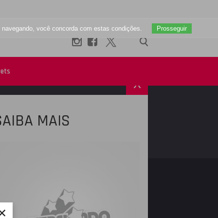
uar navegando, você concorda com estas condições.
Prosseguir
ets
X
SAIBA MAIS
R
INSTAGRAM
×