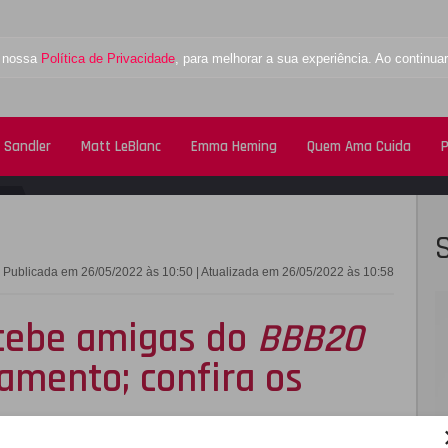
a nossa
Política de Privacidade
, para melhorar a sua experiência. Ao contin
 Sandler
Matt LeBlanc
Emma Heming
Quem Ama Cuida
P
FACEBOOK
TWITTE
Publicada em 26/05/2022 às 10:50 | Atualizada em 26/05/2022 às 10:58
cebe amigas do
BBB20
amento; confira os