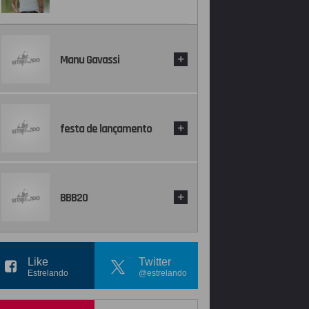
Manu Gavassi
+
festa de lançamento
+
BBB20
+
Like
Twitter
Estrelando
@estrelando