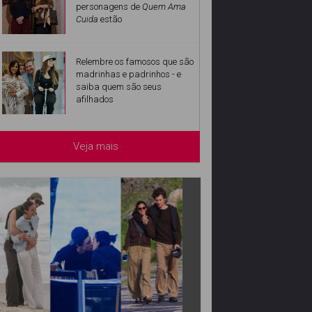
personagens de
Quem Ama
Cuida
estão
Relembre os famosos que são
madrinhas e padrinhos - e
saiba quem são seus
afilhados
Veja mais