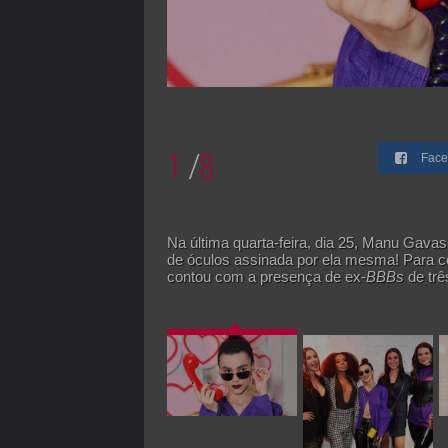
1
/
8
Face
Na última quarta-feira, dia 25, Manu Gava
de óculos assinada por ela mesma! Para ce
contou com a presença de ex-
BBBs
de trê