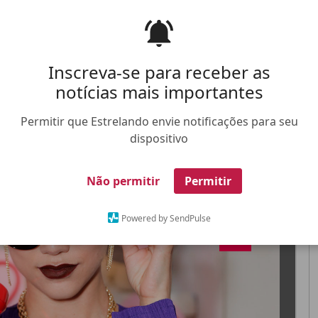
e óculos em um evento realizado em São Paulo
Inscreva-se para receber as
notícias mais importantes
FALE CONOSCO
ANUNCIE NO ESTRELANDO
TRABALHE N
Permitir que Estrelando envie notificações para seu
dispositivo
X
Não permitir
Permitir
Powered by SendPulse