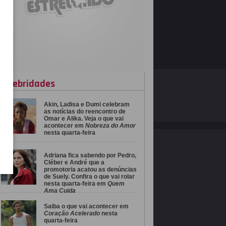
celebridades
O ESTRELANDO
POLÍTICA DE PRIVACIDADE
Akin, Ladisa e Dumi celebram
Desenvolvido por
as notícias do reencontro de
Omar e Alika. Veja o que vai
acontecer em
Nobreza do Amor
nesta quarta-feira
Adriana fica sabendo por Pedro,
Cléber e André que a
promotoria acatou as denúncias
de Suely. Confira o que vai rolar
nesta quarta-feira em
Quem
Ama Cuida
Saiba o que vai acontecer em
Coração Acelerado
nesta
quarta-feira