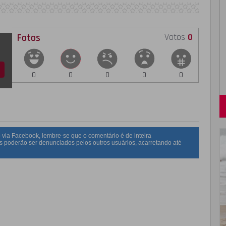
Fotos
Votos
0
0
0
0
0
0
 via Facebook, lembre-se que o comentário é de inteira
s poderão ser denunciados pelos outros usuários, acarretando até