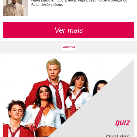
interessado em Lúcia/Alika. Veja o resumo de
Nobreza do
Amor
deste sábado
Ver mais
QUIZ
Qual dos