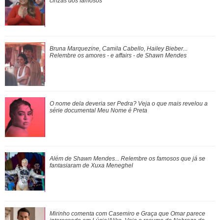
nascimento do primeiro filho: Ind...
cinzas dos famosos
Luiza Brunet, Ana Hickmann, Rihanna... Veja as famosas
Bruna Marquezine, Camila Cabello, Hailey Bieber...
que já denunciaram violência domést...
Relembre os amores - e
affairs
- de Shawn Mendes
Meghan Markle revela detalhes sobre primeiro dia de aula
O nome dela deveria ser Pedra? Veja o que mais revelou a
da Princesa Lilibet
série documental
Meu Nome é Preta
Além de Shawn Mendes... Relembre os famosos que já se
fantasiaram de Xuxa Meneghel
Mirinho comenta com Casemiro e Graça que Omar parece