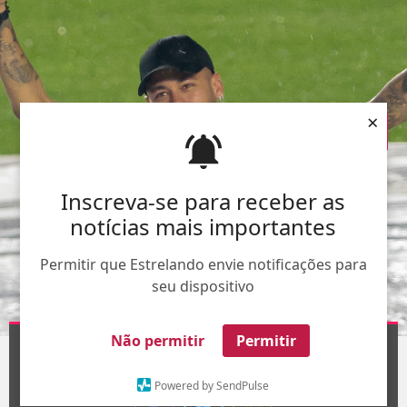
×
Inscreva-se para receber as
notícias mais importantes
Permitir que Estrelando envie notificações para
seu dispositivo
AgNews
Não permitir
Permitir
1
/7
Powered by SendPulse