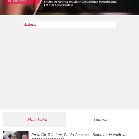
Mais Lidas
Últimas
Luma Cesar, filha de Elaine Mickely e César Filho, anuncia
Preta Gil, Rita Lee, Paulo Gustavo... Saiba onde estão as