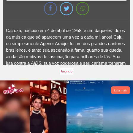
Cazuza, nascido em 4 de abril de 1958, é um daqueles ídolos
da música que só aparecem uma vez a cada mil anos! Caju,
ou simplesmente Agenor Araújo, foi um dos grandes cantores
brasileiros, e tanto sua ascensão à fama, quanto sua queda,
ainda são motivos de fascinação para milhares de fãs. Sua
luta contra a
AIDS,
sua voz poderosa e seu carisma tornaram
realidade a cinebiografia
Cazuza: O Tempo Não Para
,
baseado no livro de sua mãe, Lucinha Araújo. O problema é
que, como em toda a adaptação, nem tudo é contado direito e
vários fatos são omitidos. Que tal conferir, a seguir, tudo o que
Leia mais
o longa deixou de contar?