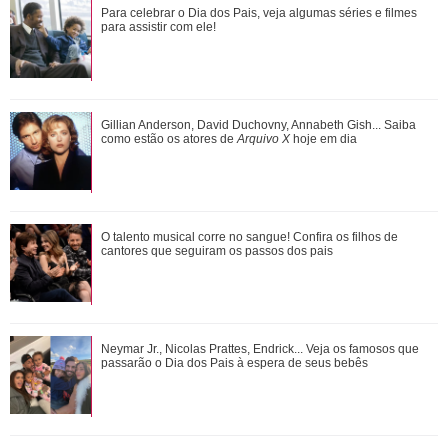
Gulnaz muda de ideia sobre Omer e o convida para um chá.
Para celebrar o Dia dos Pais, veja algumas séries e filmes
Veja o resumo dos capítulos de Cor...
para assistir com ele!
Adriana manda Iuri procurar o anel de Arthur. Veja o resumo
Gillian Anderson, David Duchovny, Annabeth Gish... Saiba
dos capítulos de Quem Ama Cuida
como estão os atores de
Arquivo X
hoje em dia
O talento musical corre no sangue! Confira os filhos de
O talento musical corre no sangue! Confira os filhos de
cantores que seguiram os passos dos p...
cantores que seguiram os passos dos pais
João Raul diz para Agrado que não está conseguindo
Neymar Jr., Nicolas Prattes, Endrick... Veja os famosos que
conviver com seu sucesso. Veja os resum...
passarão o Dia dos Pais à espera de seus bebês