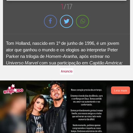
1
/17
Tom Holland, nascido em 1º de junho de 1996, é um jovem
ator que ganhou o mundo e os elogios ao interpretar Peter
Parker na trilogia de
Homem-Aranha
, após estrear no
Universo Marvel
com sua participação em
Capitão América:
Guerra Civil
. Mas, além do super-herói da
Marvel
, o moço tem
uma carreira promissora e muitas curiosidades guardadas na
manga. Por exemplo, você sabia que antes da fama, ele
chegou a trabalhar em um bar e era responsável por lavar a
Leia mais
louça? A seguir, saiba mais sobre ele!