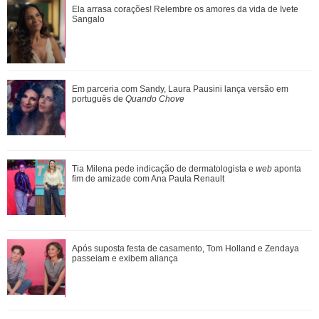
Após suposta festa de casamento, Tom Holland e Zendaya
Ela arrasa corações! Relembre os amores da vida de Ivete
passeiam e exibem aliança
Sangalo
Atriz de Emily em Paris revela que sofreu acidente de carro
Em parceria com Sandy, Laura Pausini lança versão em
e conta o que a salvou
português de
Quando Chove
Leonardo compra 60 porcos e brinca ao ter dificuldade com
Tia Milena pede indicação de dermatologista e
web
aponta
pagamento: Vou pedir ajuda
fim de amizade com Ana Paula Renault
Adam Sandler anuncia Gente Grande 3 e compartilha foto
Após suposta festa de casamento, Tom Holland e Zendaya
com elenco
passeiam e exibem aliança