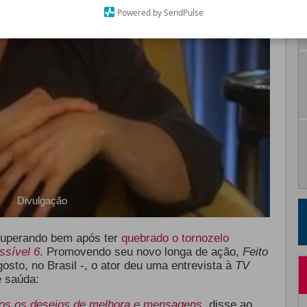
Powered by SendPulse
Divulgação
cuperando bem após ter
quebrado o tornozelo
ssível 6
. Promovendo seu novo longa de ação,
Feito
osto, no Brasil -, o ator deu uma entrevista à
TV
e saúda:
dos os desejos de melhora e mensagens
, disse ao