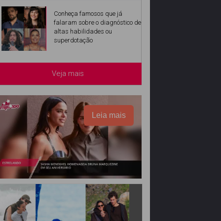
Conheça famosos que já
falaram sobre o diagnóstico de
altas habilidades ou
superdotação
Veja mais
Leia mais