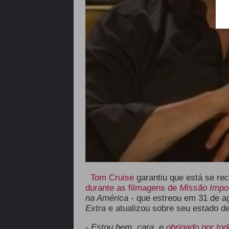
Tom Cruise
garantiu que está se re
durante as filmagens de
Missão Impo
na América
- que estreou em 31 de ag
Extra
e atualizou sobre seu estado d
- Estou bem, cara, e
obrigado por to