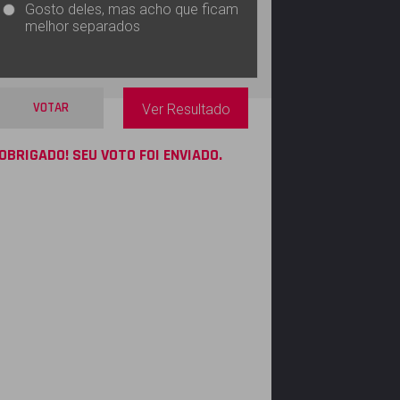
Gosto deles, mas acho que ficam
melhor separados
VOTAR
Ver Resultado
OBRIGADO! SEU VOTO FOI ENVIADO.