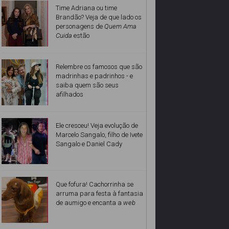
Time Adriana ou time
Brandão? Veja de que lado os
personagens de
Quem Ama
Cuida
estão
Relembre os famosos que são
madrinhas e padrinhos - e
saiba quem são seus
afilhados
Ele cresceu! Veja evolução de
Marcelo Sangalo, filho de Ivete
Sangalo e Daniel Cady
Que fofura! Cachorrinha se
arruma para festa à fantasia
de aumigo e encanta a
web