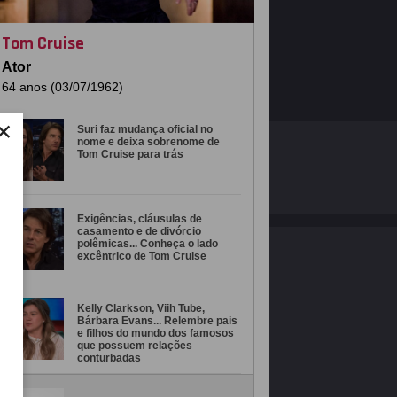
Tom Cruise
Ator
64 anos (03/07/1962)
×
Suri faz mudança oficial no
nome e deixa sobrenome de
O ESTRELANDO
POLÍTICA DE PRIVACIDADE
Tom Cruise para trás
Desenvolvido por
Exigências, cláusulas de
casamento e de divórcio
polêmicas... Conheça o lado
excêntrico de Tom Cruise
Kelly Clarkson, Viih Tube,
Bárbara Evans... Relembre pais
e filhos do mundo dos famosos
que possuem relações
conturbadas