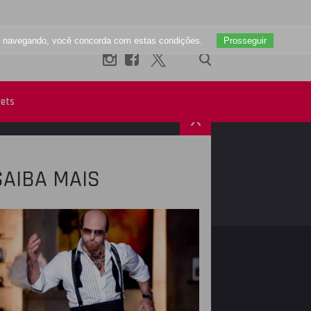
uar navegando, você concorda com estas condições.
Prosseguir
ets
X
SAIBA MAIS
R
INSTAGRAM