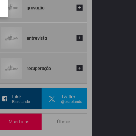
gravação
+
entrevista
+
recuperação
+
Like
Twitter
Estrelando
@estrelando
Mais Lidas
Últimas