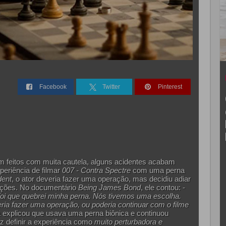
Facebook
Twitter
Pinterest
m feitos com muita cautela, alguns acidentes acabam
periência de filmar
007 - Contra Spectre
com uma perna
dent
, o ator deveria fazer uma operação, mas decidiu adiar
ações. No documentário
Being James Bond
, ele contou: -
foi que quebrei minha perna. Nós tivemos uma escolha.
ia fazer uma operação, ou poderia continuar com o filme
a explicou que usava uma perna biônica e continuou
z definir a experiência como
muito perturbadora e