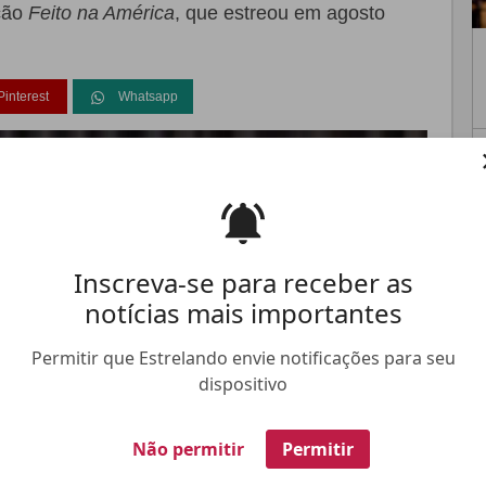
ção
Feito na América
, que estreou em agosto
Pinterest
Whatsapp
FALE CONOSCO
ANUNCIE NO ESTRELANDO
TRABALHE N
Inscreva-se para receber as
notícias mais importantes
Permitir que Estrelando envie notificações para seu
dispositivo
Não permitir
Permitir