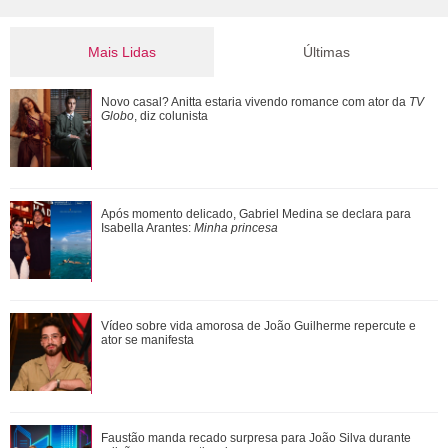
Considerando que os dois estão juntos desde 2012 é um
conselho bom de ser seguido, não é?
Mais Lidas
Últimas
João Raul diz para Agrado que não está conseguindo
Novo casal? Anitta estaria vivendo romance com ator da
TV
conviver com seu sucesso. Veja os resum...
Globo
, diz colunista
Anitta abre o jogo sobre nova fase, mudanças no visual e
Após momento delicado, Gabriel Medina se declara para
decisão polêmica nos shows
Isabella Arantes:
Minha princesa
Em parceria com Sandy, Laura Pausini lança versão em
Vídeo sobre vida amorosa de João Guilherme repercute e
português de Quando Chove
ator se manifesta
Após rumores, Alice Carvalho evita definir relação com
Faustão manda recado surpresa para João Silva durante