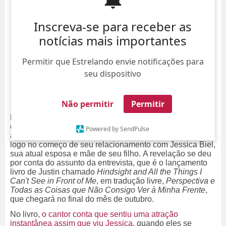
Inscreva-se para receber as
notícias mais importantes
Permitir que Estrelando envie notificações para
seu dispositivo
Não permitir
Permitir
Eita!
Justin Timberlake fez uma revelação
e tanto durante
entrevista ao
Radar Online!
Segundo portal norte-
Powered by SendPulse
americano, o cantor contou que saiu com outras pessoas
logo no começo de seu relacionamento com Jessica Biel,
sua atual esposa e mãe de seu filho.
A revelação se deu
por conta do assunto da entrevista, que é o lançamento
livro de Justin chamado
Hindsight and All the Things I
Can't See in Front of Me
, em tradução livre,
Perspectiva e
Todas as Coisas que Não Consigo Ver à Minha Frente
,
que chegará no final do mês de outubro.
No livro,
o cantor conta que sentiu uma atração
instantânea assim que viu Jessica
, quando eles se