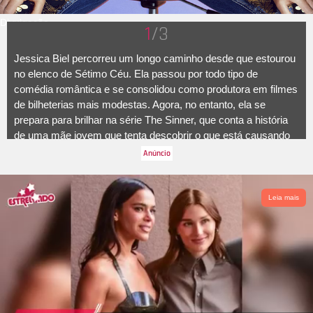
Divulgação
1
/3
Jessica Biel percorreu um longo caminho desde que estourou
no elenco de Sétimo Céu. Ela passou por todo tipo de
comédia romântica e se consolidou como produtora em filmes
de bilheterias mais modestas. Agora, no entanto, ela se
prepara para brilhar na série The Sinner, que conta a história
de uma mãe jovem que tenta descobrir o que está causando
suas tendências violentas. O elenco conta ainda com Bill
Pullman e promete fazer todos roerem as unhas. Em
entrevista para a Marie Claire, da qual é capa de agosto, a
atriz contou: - -Para mim é como um renascimento, Como se
Leia mais
eu fosse uma fênix ressurgindo das cinzas.