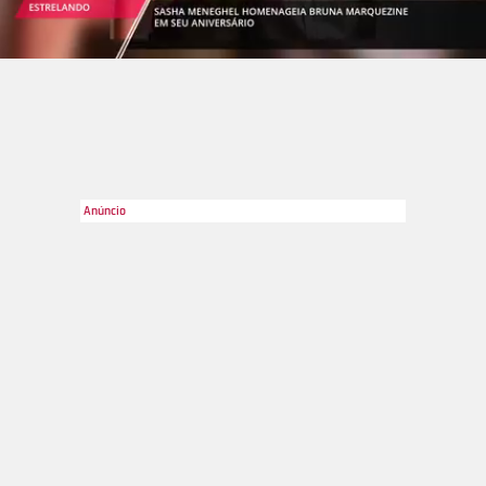
Divulgação
2
/3
Ainda na entrevista, a atriz falou sobre o seu casamento com
Justin Timberlake e conta o que, para ela, é o segredo de um
relacionamento de sucesso: - Nós temos valores
semelhantes e acreditamos em lealdade e honestidade.
Gostamos de nos divertir. Gostamos das mesmas coisas.
Também, nesse meio, todos somos focados na nossa
carreira, e você precisa ser um pouco egoísta. Eu entendo
isso sobre meus colegas e se você puder achar alguém que
compartilhe dos mesmos valores é tipo: Vitória!.