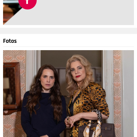
Fotos
Divulgação
4
/5
Falando em seus filhos, Bey disse que quer passar para as
meninas algo que teve em sua criação: - Minha mãe me
ensinou a importância não apenas de ser vista, mas de me
ver. Como mãe de duas meninas, é importante para mim que
elas também se vejam - em livros, filmes e em pistas de
decolagem. É importante para mim que eles se vejam como
CEOs, como chefes, e que eles saibam que podem escrever
o roteiro para suas próprias vidas.