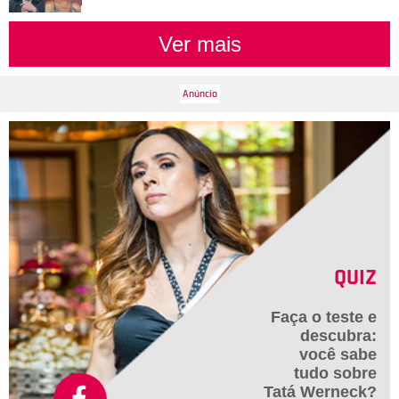
A cantora também surpreendeu ao revelar como superou os
problemas no casamento com Jay-Z: - Eu venho de uma
Ver mais
linhagem de relacionamentos quebrados, abuso de poder e
desconfiança. Só quando vi isso claramente pude resolver
esses conflitos em meu próprio relacionamento. Ela continua
contando uma curiosidade sobre seus ancestrais: - Eu
pesquisei minha ascendência recentemente e aprendi que eu
venho de um proprietário de escravos que se apaixonou e se
casou com um escravo. Eu tive que processar essa
revelação ao longo do tempo. Eu questionei o que significava
e tentei colocar isso em perspectiva. Eu agora acredito que é
por isso que Deus me abençoou com meus gêmeos. A
energia masculina e feminina foi capaz de coexistir e crescer
no meu sangue pela primeira vez. Oro para que eu seja capaz
QUIZ
de quebrar as maldições geracionais da minha família e que
meus filhos tenham vidas menos complicadas.
Faça o teste e
descubra:
você sabe
tudo sobre
Tatá Werneck?