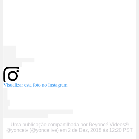
Visualizar esta foto no Instagram.
Uma publicação compartilhada por Beyoncé Videos®
@yoncetv (@yoncelive)
em
2 de Dez, 2018 às 12:20 PST