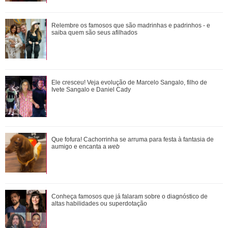
minhas curvas mais completas.
Ele cresceu! Veja evolução de Marcelo Sangalo, filho de
Relembre os famosos que são madrinhas e padrinhos - e
Ivete Sangalo e Daniel Cady
saiba quem são seus afilhados
Omar e Alika conversam sobre a retomada de Batanga,
Ele cresceu! Veja evolução de Marcelo Sangalo, filho de
quando Tonho chega. Saiba o que vai acont...
Ivete Sangalo e Daniel Cady
Adriana vê Pedro e Bruna no restaurante. Confira o que vai
Que fofura! Cachorrinha se arruma para festa à fantasia de
rolar nesta sexta-feira em Quem A...
aumigo e encanta a
web
Conheça famosos que já falaram sobre o diagnóstico de
Conheça famosos que já falaram sobre o diagnóstico de
altas habilidades ou superdotação
altas habilidades ou superdotação
Divulgação
3
/5