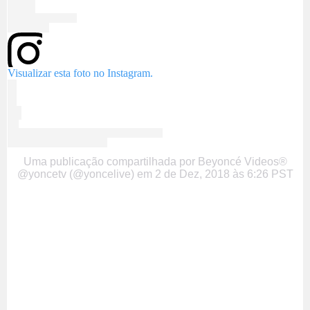
Visualizar esta foto no Instagram.
Uma publicação compartilhada por Beyoncé Videos®
@yoncetv (@yoncelive)
em
2 de Dez, 2018 às 6:26 PST