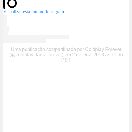
Visualizar esta foto no Instagram.
Uma publicação compartilhada por Coldplay Forever
(@coldplay_fans_forever)
em
2 de Dez, 2018 às 11:56
PST