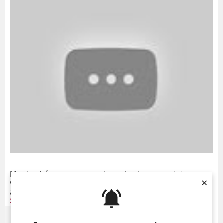
Mas também separamos alguns trechos especiais para
×
você! Veja um pouquinho do
show
de
Beyoncé e Jay-Z
abaixo - que também contou com a participação de
Ed
Sheeran
: