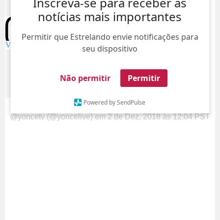
Inscreva-se para receber as
notícias mais importantes
Permitir que Estrelando envie notificações para
Visualizar esta foto no Instagram.
seu dispositivo
Não permitir
Permitir
Powered by SendPulse
Uma publicação compartilhada por Beyoncé Videos®
@yoncetv (@yoncelive)
em
2 de Dez, 2018 às 12:04 PST