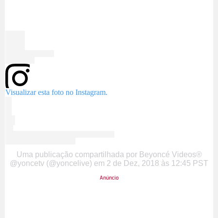
Visualizar esta foto no Instagram.
Uma publicação compartilhada por Beyoncé Videos®
@yoncetv (@yoncelive)
em
2 de Dez, 2018 às 12:45 PST