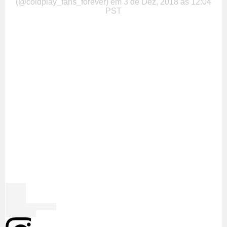
(@coldplay_fans_forever)
em
3 de Dez, 2018 às 12:04
PST