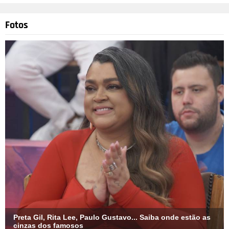
Fotos
@rebecaabravanel
Divulgação
4
/19
Durante o quadro Jogo dos Três Pontinhos, exibido no dia 21
de abril de 2019, o dono do SBT deu a entender que aprova a
relação da filha . Na charada, que ele leu para Leo Dias e Lívia
Andrade, dizia: - É um jogador famoso, vai estrear no São
Paulo e diz que vai casar com a Rebeca Lívia, é claro,
adivinhou que se tratava de Alexandre Pato, e perguntou: -
Você vai deixar, Sisi? Silvio, então, respondeu: - Ué, e por que
não? Lívia ainda provocou:- Ele é são-paulino. A Rebeca vai
casar com o Pato e virar a dona Pata. Silvio respondeu,
brincando com o sobrenome do jogador de futebol:- Ela vai
botar três por dois! Eita!
Preta Gil, Rita Lee, Paulo Gustavo... Saiba onde estão as
cinzas dos famosos