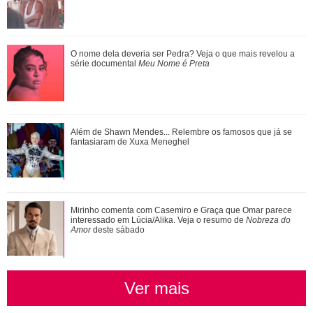
Confira filmes em que as cenas de sexo foram reais
O nome dela deveria ser Pedra? Veja o que mais revelou a
série documental
Meu Nome é Preta
Ariana Grande faz desabafo em show sobre decisão de
Além de Shawn Mendes... Relembre os famosos que já se
pausar a carreira: Não foi uma reação...
fantasiaram de Xuxa Meneghel
@pato
Tia Milena pede indicação de dermatologista e web aponta
Mirinho comenta com Casemiro e Graça que Omar parece
Divulgação
3
/19
fim de amizade com Ana Paula Renau...
interessado em Lúcia/Alika. Veja o resumo de
Nobreza do
Amor
deste sábado
Alexandre compartilhou no dia 7 de fevereiro a primeira foto do
casal, após o anúncio do nascimento de Benjamin, no dia 12
de janeiro de 2024. Nas imagens eles aparecem juntinhos e
Ver mais
curtindo uma praia vazia com o mar esverdeado e areia