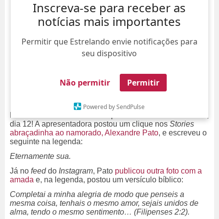
Inscreva-se para receber as
notícias mais importantes
Permitir que Estrelando envie notificações para
seu dispositivo
Não permitir
Permitir
Powered by SendPulse
Rebeca Abravanel acordou apaixonada nesta sexta-feira,
dia 12! A apresentadora postou um clique nos
Stories
abraçadinha ao namorado, Alexandre Pato
, e escreveu o
seguinte na legenda:
Eternamente sua.
Já no
feed
do
Instagram
, Pato
publicou outra foto com a
amada
e, na legenda, postou um versículo bíblico:
Completai a minha alegria de modo que penseis a
mesma coisa, tenhais o mesmo amor, sejais unidos de
alma, tendo o mesmo sentimento… (Filipenses 2:2).