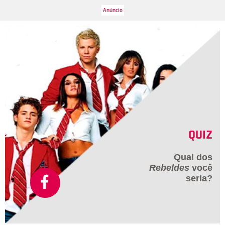
branca. Na legenda ele foi bem discreto e só colocou um
coração.
QUIZ
Qual dos
Rebeldes
você
seria?