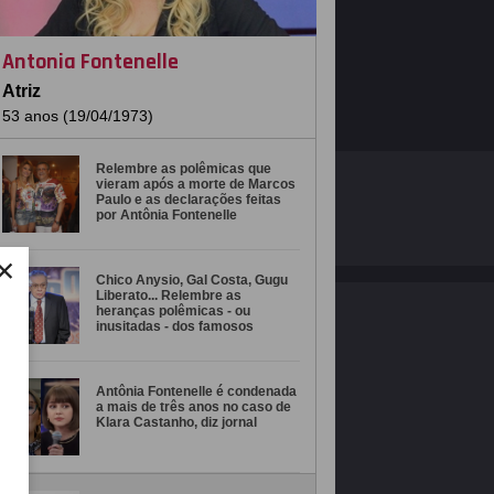
Antonia Fontenelle
Atriz
53 anos (19/04/1973)
Relembre as polêmicas que
O ESTRELANDO
POLÍTICA DE PRIVACIDADE
vieram após a morte de Marcos
Paulo e as declarações feitas
por Antônia Fontenelle
Desenvolvido por
×
Chico Anysio, Gal Costa, Gugu
Liberato... Relembre as
heranças polêmicas - ou
inusitadas - dos famosos
Antônia Fontenelle é condenada
a mais de três anos no caso de
Klara Castanho, diz jornal