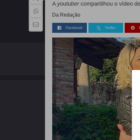
A
youtuber
compartilhou o vídeo d
Da Redação
Facebook
Twitter
QUEM SOMOS
Copyright - 2026 | Todos os direitos reservados