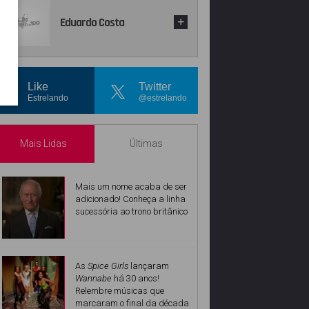
Eduardo Costa
+
Like
Twitter
Estrelando
@estrelando
Mais Lidas
Últimas
Mais um nome acaba de ser
adicionado! Conheça a linha
sucessória ao trono britânico
As
Spice Girls
lançaram
Wannabe
há 30 anos!
Relembre músicas que
marcaram o final da década