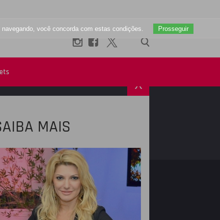
uar navegando, você concorda com estas condições.
Prosseguir
ets
X
SAIBA MAIS
R
INSTAGRAM