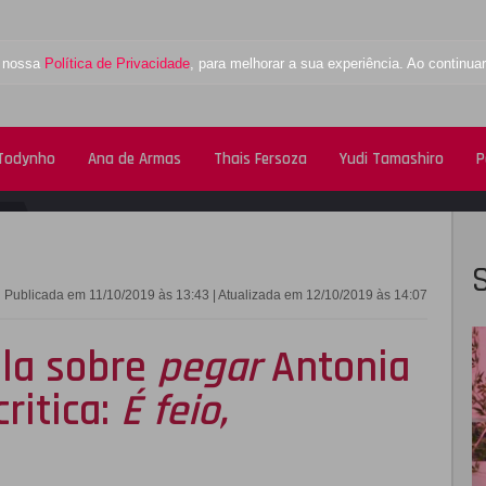
a nossa
Política de Privacidade
, para melhorar a sua experiência. Ao contin
 Todynho
Ana de Armas
Thais Fersoza
Yudi Tamashiro
P
FACEBOOK
TWITTE
Publicada em 11/10/2019 às 13:43 | Atualizada em 12/10/2019 às 14:07
ala sobre
pegar
Antonia
critica:
É feio,