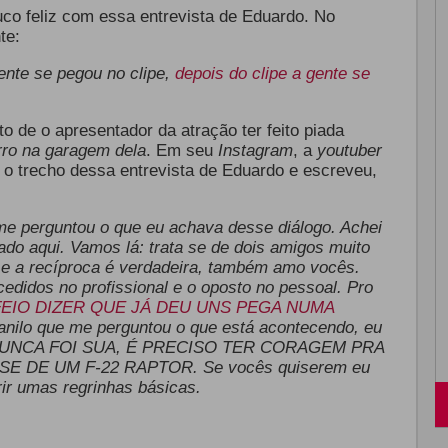
co feliz com essa entrevista de Eduardo. No
te:
gente se pegou no clipe,
depois do clipe a gente se
o de o apresentador da atração ter feito piada
rro na garagem dela
.
Em seu
Instagram
, a
youtuber
 o trecho dessa entrevista de Eduardo e escreveu,
 perguntou o que eu achava desse diálogo. Achei
rado aqui. Vamos lá: trata se de dois amigos muito
e a recíproca é verdadeira, também amo vocês.
didos no profissional e o oposto no pessoal. Pro
FEIO DIZER QUE JÁ DEU UNS PEGA NUMA
ilo que me perguntou o que está acontecendo, eu
A NUNCA FOI SUA, É PRECISO TER CORAGEM PRA
E DE UM F-22 RAPTOR. Se vocês quiserem eu
ir umas regrinhas básicas.