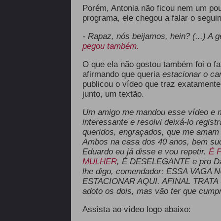
Porém, Antonia não ficou nem um pou
programa, ele chegou a falar o seguin
- Rapaz, nós beijamos, hein? (...) A 
pegou também.
O que ela não gostou também foi o fat
afirmando que queria
estacionar o ca
publicou o vídeo que traz exatamente
junto, um textão.
Um amigo me mandou esse vídeo e me
interessante e resolvi deixá-lo regist
queridos, engraçados, que me amam 
Ambos na casa dos 40 anos, bem suce
Eduardo eu já disse e vou repetir.
É 
MULHER
, É DESELEGANTE e pro Dan
lhe digo, comendador: ESSA VAG
ESTACIONAR AQUI. AFINAL TRATA S
adoto os dois, mas vão ter que cumpr
Assista ao vídeo logo abaixo: