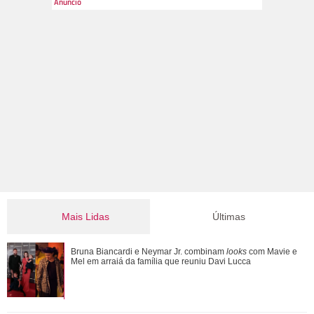
AgNews
2
/13
No Carnaval de 2019, Claudia Leitte fez um baita elogio à Ivete
quando a cantora, que estava grávida de Bela, disse à
morena: E teve trio elétrico: eu, ela e Bela! MUITO AMOR!. O
mesmo aconteceu em 2021, mas sem trio elétrico! Por causa
da pandemia do coronavírus, as duas realizaram uma
transmissão ao vivo, juntinhas, não deixando o Carnaval
passar sem comemoração mesmo em meio ao momento
difícil do país.
Mais Lidas
Últimas
Luma Cesar, filha de Elaine Mickely e César Filho, anuncia
Bruna Biancardi e Neymar Jr. combinam
looks
com Mavie e
nascimento do primeiro filho: Ind...
Mel em arraiá da família que reuniu Davi Lucca