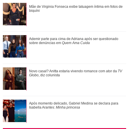
Luiza Brunet, Ana Hickmann, Rihanna... Veja as famosas
Mãe de Virginia Fonseca exibe tatuagem íntima em fotos de
que já denunciaram violência domést...
biquíni
Shawn Mendes, João Guilherme, Enzo Celulari... Relembre
Ademir parte para cima de Adriana após ser questionado
os amores - e affairs - de Bruna Mar...
sobre denúncias em
Quem Ama Cuida
Meghan Markle revela detalhes sobre primeiro dia de aula
Novo casal? Anitta estaria vivendo romance com ator da
TV
AgNews
da Princesa Lilibet
Globo
, diz colunista
3
/13
Aliás, esse não foi o primeiro elogio feito por Claudinha à
Veveta nesta época do ano. No Carnaval de 2017, quando a
cantora foi homenageada pela escola de samba Grande Rio,
Após momento delicado, Gabriel Medina se declara para
Isabella Arantes:
Minha princesa
Claudia postou uma foto da amiga e escreveu o seguinte na
legenda: Eita, coisa linda! Ivete arrasando na Sapucaí, cheia
de amor, de coragem, ousadia e muita energia! LEVANTA
POEIRA, IVETEEEEEE! Parabéns, estrela linda do Brasil!