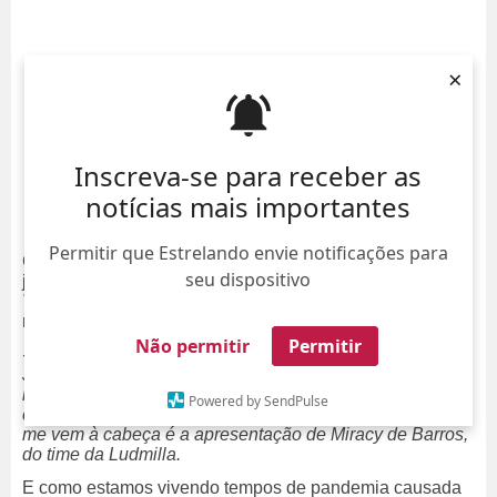
×
Inscreva-se para receber as
notícias mais importantes
Permitir que Estrelando envie notificações para
Claudia Leitte
deu uma entrevista para Patrícia Kogut do
seu dispositivo
jornal
O Globo
e agora como uma das técnicas do
The
Voice +
, a cantora elegeu durante o bate-papo os
momentos mais marcantes do
reality
até agora.
Não permitir
Permitir
- Um deles foi quando virei a cadeira e dei de cara com o
Juarez Caseh, um cantor baiano que é referência para
mim desde muito nova. Fiquei emocionada, pensando
Powered by SendPulse
em como a vida é cheia de surpresas. Outra coisa que
me vem à cabeça é a apresentação de Miracy de Barros,
do time da Ludmilla.
E como estamos vivendo tempos de pandemia causada