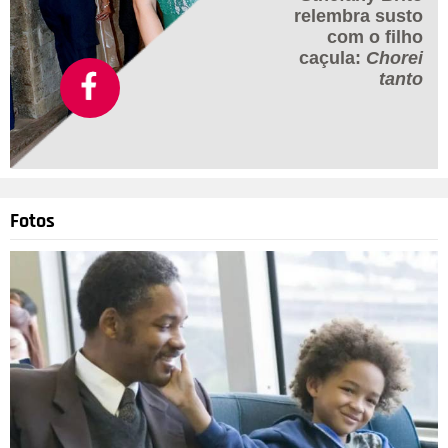
relembra susto
com o filho
caçula:
Chorei
tanto
Divulgação-
TV Globo
Fotos
4
/17
Em 8 de agosto de 2022, durante a cobertura da rodada do
Brasileirão, a Patrícia Poeta e Manoel Soares recebeu Ana
Thais Matos para um bate-papo no Encontro. Fanático pelo o
assunto, Manoel quis continuar a conversa quando foi
interrompido por Poeta. - Manoel já falou do sexto lugar ali,
são interesses pessoais. Esse jogo a gente não vai falar hoje,
a gente combinou antes de você chegar, disparou a
apresentadora, deixando Ana e o Soares constrangidos. Eita!
Em meados de 2023, Manoel Soares acabou sendo demitido