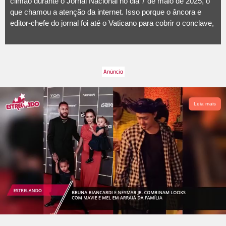
climão durante o Jornal Nacional no dia 7 de maio de 2025, o
que chamou a atenção da internet. Isso porque o âncora e
editor-chefe do jornal foi até o Vaticano para cobrir o conclave,
votação que elegerá o novo Papa, e acabou se encontrando
com a jornalista que cobre os eventos que acontecem por lá.
Após noticiarem os acontecimentos, no final do programa,
Bonner tenta brincar com a apresentadora e diz: - Ilze
Scamparini, muito obrigado. Eu agradeço em nome de todo o
público, porque o pessoal pede, hein? Pessoal pede em rede
social muito a sua presença aqui. Mas eu não vou explorar
Leia mais
você, exigir que você esteja comigo todas essas noites, não.
Muito obrigado mais uma vez. No entanto, ela parecia estar
desconfortável com a situação e até desviou do abraço que
iria receber do apresentador. Que climão! Segundo a coluna
Gente, da revista Veja, Ilze é muito na dela, mas como
repórter adora estar nas ruas. Entendeu como uma
brincadeira desnecessária. A seguir, relembre outras tortas de
climão ao vivo na TV.