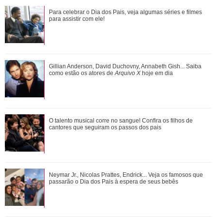
Gulnaz muda de ideia sobre Omer e o convida para um chá.
Para celebrar o Dia dos Pais, veja algumas séries e filmes
Veja o resumo dos capítulos de Cor...
para assistir com ele!
Adriana manda Iuri procurar o anel de Arthur. Veja o resumo
Gillian Anderson, David Duchovny, Annabeth Gish... Saiba
dos capítulos de Quem Ama Cuida
como estão os atores de
Arquivo X
hoje em dia
O talento musical corre no sangue! Confira os filhos de
O talento musical corre no sangue! Confira os filhos de
cantores que seguiram os passos dos p...
cantores que seguiram os passos dos pais
João Raul diz para Agrado que não está conseguindo
Neymar Jr., Nicolas Prattes, Endrick... Veja os famosos que
conviver com seu sucesso. Veja os resum...
passarão o Dia dos Pais à espera de seus bebês
Divulgação
3
/17