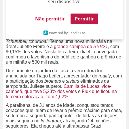
seu dispositivo
Não permitir
Permitir
Powered by SendPulse
Tchurubei, tchurubai.
Temos uma nova milionária na
área! Juliette Freire é a
grande campeã do
BBB21
, com
90,15% dos votos. Nesta terça-feira, dia 4, a advogada
confirmou o favoritismo do público e ganhou o prêmio de
um milhão e 500 mil reais.
Diretamente do jardim da casa, a vencedora foi
anunciada por Tiago Leifert, apresentador do
reality
, com
a participação dos
brothers
e
sisters
eliminados
da
temporada. Juliette superou
C
amilla de Lucas, vice-
campeã, que teve 5,23% dos votos
e
Fiuk que ficou na
terceira colocação, com 4,62%.
A paraibana, de 31 anos de idade, conquistou tantos
corações que, além de levar o prêmio máximo para casa,
se tornou a segunda participante - de todas as edições -
mais seguida no
Instagram
, alcançando 24 milhões
seguidores. Ela chegou até a ultrapassar Grazi