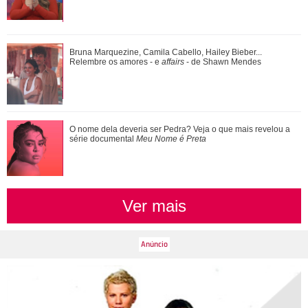
O nome dela deveria ser Pedra? Veja o que mais revelou a
Bruna Marquezine, Camila Cabello, Hailey Bieber...
série documental Meu Nome é Preta
Relembre os amores - e
affairs
- de Shawn Mendes
Ariana Grande anuncia pausa na carreira após críticas ao
O nome dela deveria ser Pedra? Veja o que mais revelou a
corpo
série documental
Meu Nome é Preta
Ver mais