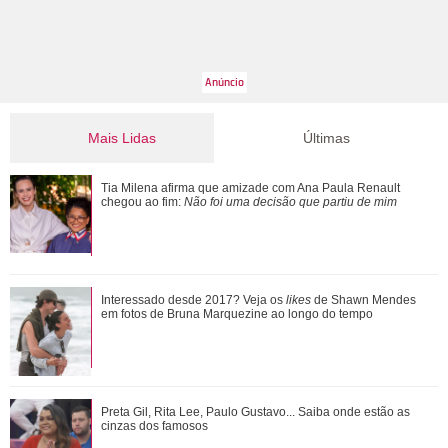
Mais Lidas
Últimas
Bruna Marquezine, Camila Cabello, Hailey Bieber...
Tia Milena afirma que amizade com Ana Paula Renault
Relembre os amores - e affairs - de Shawn ...
chegou ao fim:
Não foi uma decisão que partiu de mim
Tia Milena pede indicação de dermatologista e web aponta
Interessado desde 2017? Veja os
likes
de Shawn Mendes
fim de amizade com Ana Paula Renau...
em fotos de Bruna Marquezine ao longo do tempo
Além de Shawn Mendes... Relembre os famosos que já se
Preta Gil, Rita Lee, Paulo Gustavo... Saiba onde estão as
fantasiaram de Xuxa Meneghel
cinzas dos famosos