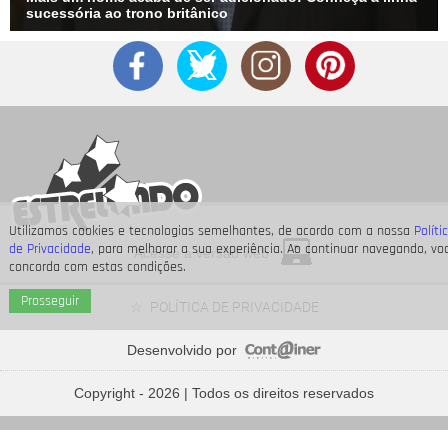
sucessória ao trono britânico
Utilizamos cookies e tecnologias semelhantes, de acordo com a nossa
Políti
de Privacidade
, para melhorar a sua experiência. Ao continuar navegando, vo
Acesse a versão web
concorda com estas condições.
Prosseguir
POLÍTICA DE PRIVACIDADE
Divulgação
Desenvolvido por
5
/13
As
Spice Girls
lançaram
Wannabe
há 30 anos! Relembre
músicas que marcaram o final da década de 1990
Copyright - 2026 | Todos os direitos reservados
Os boatos sobre o fim do relacionamento de Taylor com o Joe
Alwyn começaram no dia 9 de abril de 2023 e, desde então,
diversas teorias foram levantadas para explicar o que poderia