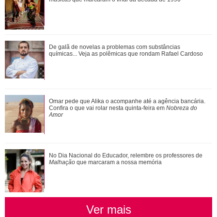
Ariana Grande anuncia pausa na carreira após críticas ao
De galã de novelas a problemas com substâncias
corpo
químicas... Veja as polêmicas que rondam Rafael Cardoso
Agrado e Eduarda são prejudicadas pela proximidade com
Omar pede que Alika o acompanhe até a agência bancária.
João Raul. Saiba o que vai acontece...
Confira o que vai rolar nesta quinta-feira em
Nobreza do
Montagem-Divulgação
Amor
3
/13
Após o anúncio do término com o ator britânico Joe Alwyn,
Taylor teria vivido um breve affair com Matt Healy, que
No Dia Nacional do Educador, relembre os professores de
conhece desde 2014, e, inclusive, já teria trocado uns beijos
Malhação
que marcaram a nossa memória
no passado. Agora, segundo o jornal The Sun, o cantor da
banda The 1975 teria engatado o romance com Swift dias
depois dela terminar com Joe e dele terminar o namoro
Meredith Mickelson. - O Matty estava saindo com a Meredith
Ver mais
durante o período dele em Los Angeles em fevereiro, mas as