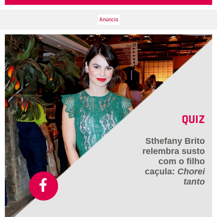
coisas deram uma esfriada quando ele foi para Nova York.
Eles estão de boa, mas não têm mais nenhum envolvimento
romântico, disse uma fonte ao jornal. Será?
QUIZ
Sthefany Brito
relembra susto
com o filho
caçula:
Chorei
tanto