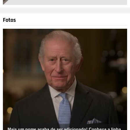
Fotos
Divulgação
4
/13
Vale lembrar que, em 2014, uma fonte revelou à Us Weekly
que o coração de Taylor já foi de Matt Healy, da banda The
1975. Tudo teria acontecido após ela terminar seu namoro
com Harry Styles. O cantor, por sua vez, disse em uma
entrevista de rádio que trocou números de telefone com a
cantora e não negou que sairia com ela se fosse convidado. A
fonte informou que os dois estavam apenas se conhecendo: -
É tudo muito novo e eles estão se divertindo. Eles estão
vendo onde as coisas podem dar.
Mais um nome acaba de ser adicionado! Conheça a linha