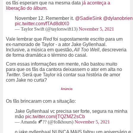
os fãs esperam que na mesma data
já aconteça a
liberação do álbum
.
November 12. Remember it.
@SadieSink
@dylanobrien
pic.twitter.com/fTAd8dItX0
— Taylor Swift (@taylorswift13)
November 5, 2021
Vale lembrar que
Red
foi supostamente escrito para um
ex-namorado de Taylor - a ator Jake Gyllenhaal.
Inclusive, a música em questão,
All Too Well
, descreveria
de forma dramática o término do casal.
Com essas informações em mente, não bastou muito
para que os fãs da cantora deixassem o ator em alta no
Twitter
. Será que Taylor irá contar sua história de amor
com Jake no curta?
Os fãs brincaram com a situação:
Jake Gyllenhaal vc precisa ser forte, segura na minha
mão
pic.twitter.com/jTQZMZ2sCb
— Amanda 🍂?? (@foIkhours)
November 5, 2021
o jake gyllenhaal NUNCA MAIS faltou um aniversário e