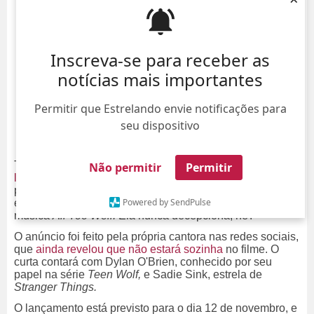
Inscreva-se para receber as
notícias mais importantes
Permitir que Estrelando envie notificações para
seu dispositivo
Taylor Swift deixou os fãs ainda mais animados para
o
Não permitir
Permitir
lançamento do álbum
Red (Taylor's Version)
. Isso
porque, junto com as faixas regravadas, a cantora
Powered by SendPulse
escreveu, dirigiu e estrelou um curta-metragem da
música
All Too Well.
Ela nunca decepciona, né?
O anúncio foi feito pela própria cantora nas redes sociais,
que
ainda revelou que não estará sozinha
no filme. O
curta contará com Dylan O'Brien, conhecido por seu
papel na série
Teen Wolf,
e Sadie Sink, estrela de
Stranger Things.
O lançamento está previsto para o dia 12 de novembro, e