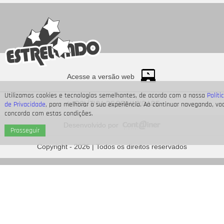
Acesse a versão web
Utilizamos cookies e tecnologias semelhantes, de acordo com a nossa
Políti
POLÍTICA DE PRIVACIDADE
de Privacidade
, para melhorar a sua experiência. Ao continuar navegando, vo
concorda com estas condições.
Desenvolvido por
Prosseguir
Além da morte de Arthur Brandão, veja os mistérios de
Quem Ama Cuida
Copyright - 2026 | Todos os direitos reservados
que precisam se resolver
Divulgação
5
/11
Você provavelmente já ouviu falar nos Poncios, ou melhor,
das polêmicas que os rondam. Começando por Saulo Poncio,
um dos protagonistas do caso. Saulo é ex-cantor da dupla
Um44K e namorou a atriz Letícia Almeida...