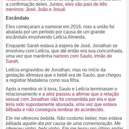
a confirmação deles.
Juntos, eles são pais de três
meninos: José, João e Josué.
Escândalo
Eles começaram a namorar em 2016, mas a união foi
abalada por um período por causa de um grande
escândalo envolvendo Letícia Almeida.
Enquanto Sarah estava à espera de José, Jonathan se
envolveu com Letícia, que até então era sua concunhada,
uma vez que mantinha
namoro com Saulo, irmão de
Sarah.
Letícia engravidou de Jonathan, mas no início da
gestação afirmava que o bebê era de Saulo, que chegou
a registrar Madalena como sua filha.
Após a mentira vir à tona, Saulo e Letícia terminaram o
relacionamento e
a atriz passou a afirmar que a relação
sexual com Jonathan não foi consentida por ela e que
teria sido supostamente abusada, uma vez que estava
bêbada e não conseguia lembrar do acontecido.
Ele me ofereceu bebida. Não costumo beber, mas estava
bêbada aquele dia por causa de uma comemoração. Me
ofereceu vinho, bebi vinho. Ele me levou pro último andar