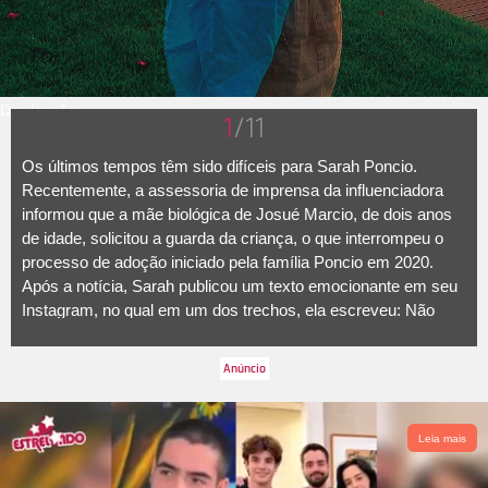
Divulgação
1
/11
Os últimos tempos têm sido difíceis para Sarah Poncio.
Recentemente, a assessoria de imprensa da influenciadora
informou que a mãe biológica de Josué Marcio, de dois anos
de idade, solicitou a guarda da criança, o que interrompeu o
processo de adoção iniciado pela família Poncio em 2020.
Após a notícia, Sarah publicou um texto emocionante em seu
Instagram, no qual em um dos trechos, ela escreveu: Não
importa o que digam, eu serei eternamente sua mãe. Eu cuidei
dele com zelo, nutri com afago e vivi sua vida em cada célula
do meu corpo. Hoje, me sinto perdida. As imagens parecem
borradas e as palavras só barulhos. Eu perdi um filho. Me foi
tirado meu filho! Estou quebrada por dentro, como se minha
Leia mais
casa tivesse sido invadida e meu lar, que sempre me
proporcionou segurança, tivesse sido violado. Segundo