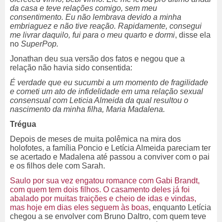
da casa e teve relações comigo, sem meu
consentimento. Eu não lembrava devido a minha
embriaguez e não tive reação. Rapidamente, consegui
me livrar daquilo, fui para o meu quarto e dormi
, disse ela
no
SuperPop.
Jonathan deu sua versão dos fatos e negou que a
relação não havia sido consentida:
É verdade que eu sucumbi a um momento de fragilidade
e cometi um ato de infidelidade em uma relação sexual
consensual com Leticia Almeida da qual resultou o
nascimento da minha filha, Maria Madalena.
Trégua
Depois de meses de muita polêmica na mira dos
holofotes, a família Poncio e Letícia Almeida pareciam ter
se acertado e Madalena até passou a conviver com o pai
e os filhos dele com Sarah.
Saulo por sua vez engatou romance com Gabi Brandt,
com quem tem dois filhos. O casamento deles já foi
abalado por muitas traições e cheio de idas e vindas,
mas hoje em dias eles seguem às boas
, enquanto Letícia
chegou a se envolver com Bruno Daltro, com quem teve