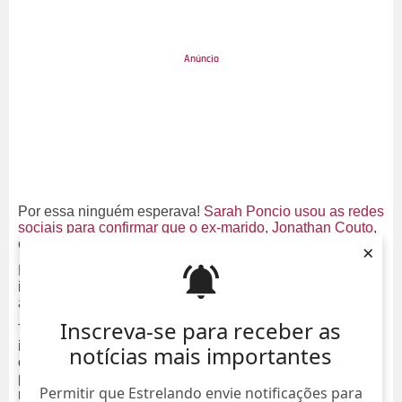
Por essa ninguém esperava!
Sarah Poncio usou as redes
sociais para confirmar que o ex-marido, Jonathan Couto,
está se relacionando com Letícia Almeida.
×
No
Instagram,
na madrugada desta terça-feira, dia 7, a
influenciadora digital afirmou que os dois estão juntos e
até possui fotos provando o relacionamento deles.
Inscreva-se para receber as
Tudo começou quando uma página que divulga
informações sobre a família Poncio nas redes sociais
notícias mais importantes
expôs que Jonathan Couto mandou na caixinha de
perguntas de Letícia a pergunta:
Você me ama?
E a atriz
Permitir que Estrelando envie notificações para
respondeu com um
boomerang
afirmando que sim e