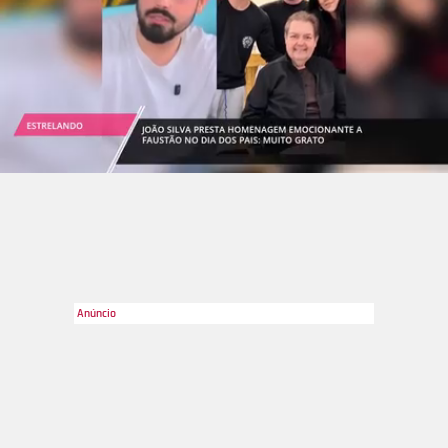
informações, a mãe biológica de Josué não tinha condições
de cuidar dele com o pequeno, e ela era conhecida de Cyntia,
ex-funcionária da família Poncio que intermediou o contato
entre ela e Sarah no início do processo de adoção. Em 31 de
janeiro de 2022, no entanto, a mãe biológica voltou atrás da
decisão de disse que devolveira o filho para Sarah, já que o
pequeno não se adaptou à vida longe da família que o criou.
Se você está meio perdido, querendo saber quem é a família
Poncio, esta galeria irá falar sobre seus membros e a
polêmica que os tornou conhecidos!
Divulgação
2
/11
...que engravidou e deu à luz Maria Madalena. Letícia esteve