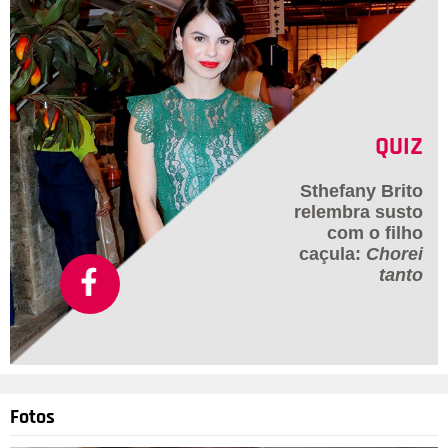
em sua vida um estigma que ela não merece ter. Agora, venho
publicamente anunciar que (como a maioria já especulava),
sim, a Madah é filha do Jonathan Couto. E, como MULHER,
peço que qualquer tipo de preconceito e julgamento sejam
deixados de lado nesse momento pra que vocês entendam de
uma vez por todas que a VERDADE é só uma, e ela não vai
QUIZ
mudar.
Sthefany Brito
relembra susto
com o filho
caçula:
Chorei
tanto
Fotos