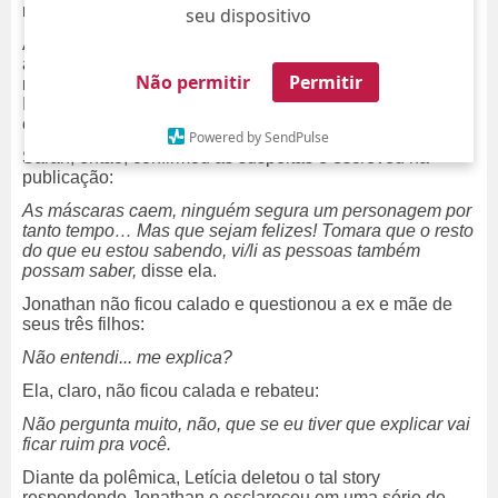
marcando ele na publicação.
seu dispositivo
Apesar da marcação ter sido escondida, um suposto
aplicativo no celular seria capaz de desvendar os perfis
Não permitir
Permitir
marcados nas publicações das pessoas feitas no
Instagram, o que acabou entregando a interação entre
eles.
Powered by SendPulse
Sarah, então, confirmou as suspeitas e escreveu na
publicação:
As máscaras caem, ninguém segura um personagem por
tanto tempo… Mas que sejam felizes! Tomara que o resto
do que eu estou sabendo, vi/li as pessoas também
possam saber,
disse ela.
Jonathan não ficou calado e questionou a ex e mãe de
seus três filhos:
Não entendi... me explica?
Ela, claro, não ficou calada e rebateu:
Não pergunta muito, não, que se eu tiver que explicar vai
ficar ruim pra você.
Diante da polêmica, Letícia deletou o tal story
respondendo Jonathan e esclareceu em uma série de