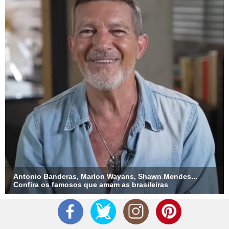
Divulgação
4
/11
Acontece que Jonathan Couto, ex-membro da boy band P9,
era casado com Sarah Poncio, irmã de Saulo - e ex-amiga de
Letícia. Ou seja, Madalena é filha do concunhado de Letícia.
Antonio Banderas, Marlon Wayans, Shawn Mendes...
Confira os famosos que amam as brasileiras