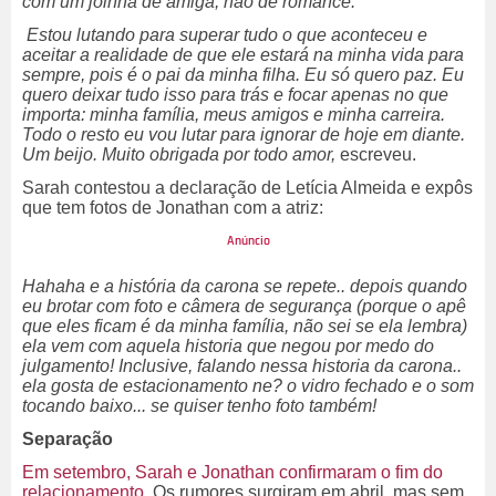
com um joinha de amiga, não de romance.
Estou lutando para superar tudo o que aconteceu e
aceitar a realidade de que ele estará na minha vida para
sempre, pois é o pai da minha filha. Eu só quero paz. Eu
quero deixar tudo isso para trás e focar apenas no que
importa: minha família, meus amigos e minha carreira.
Todo o resto eu vou lutar para ignorar de hoje em diante.
Um beijo. Muito obrigada por todo amor,
escreveu.
Sarah contestou a declaração de Letícia Almeida e expôs
que tem fotos de Jonathan com a atriz:
Hahaha e a história da carona se repete.. depois quando
eu brotar com foto e câmera de segurança (porque o apê
que eles ficam é da minha família, não sei se ela lembra)
ela vem com aquela historia que negou por medo do
julgamento! Inclusive, falando nessa historia da carona..
ela gosta de estacionamento ne? o vidro fechado e o som
tocando baixo... se quiser tenho foto também!
Separação
Em setembro, Sarah e Jonathan confirmaram o fim do
relacionamento.
Os rumores surgiram em abril, mas sem