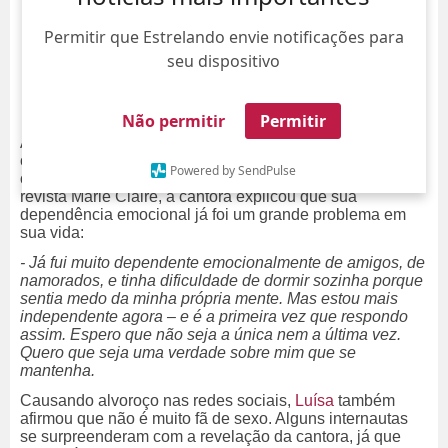
Permitir que Estrelando envie notificações para
seu dispositivo
Não permitir
Permitir
Após passar por um término conturbado, com direito à
carta aberta na Ana Maria Braga, Luísa Sonza abriu o
Powered by SendPulse
coração sobre seus relacionamentos. De acordo com a
revista Marie Claire, a cantora explicou que sua
dependência emocional já foi um grande problema em
sua vida:
- Já fui muito dependente emocionalmente de amigos, de
namorados, e tinha dificuldade de dormir sozinha porque
sentia medo da minha própria mente. Mas estou mais
independente agora – e é a primeira vez que respondo
assim. Espero que não seja a única nem a última vez.
Quero que seja uma verdade sobre mim que se
mantenha.
Causando alvoroço nas redes sociais,
Luísa
também
afirmou que não é muito fã de sexo. Alguns internautas
se surpreenderam com a revelação da cantora, já que