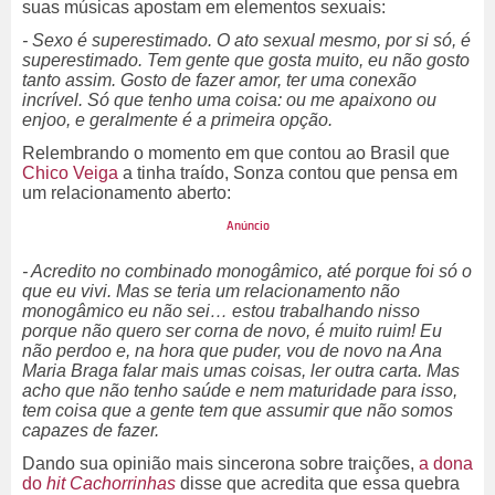
suas músicas apostam em elementos sexuais:
- Sexo é superestimado. O ato sexual mesmo, por si só, é
superestimado. Tem gente que gosta muito, eu não gosto
tanto assim. Gosto de fazer amor, ter uma conexão
incrível. Só que tenho uma coisa: ou me apaixono ou
enjoo, e geralmente é a primeira opção.
Relembrando o momento em que contou ao Brasil que
Chico Veiga
a tinha traído, Sonza contou que pensa em
um relacionamento aberto:
- Acredito no combinado monogâmico, até porque foi só o
que eu vivi. Mas se teria um relacionamento não
monogâmico eu não sei… estou trabalhando nisso
porque não quero ser corna de novo, é muito ruim! Eu
não perdoo e, na hora que puder, vou de novo na Ana
Maria Braga falar mais umas coisas, ler outra carta. Mas
acho que não tenho saúde e nem maturidade para isso,
tem coisa que a gente tem que assumir que não somos
capazes de fazer.
Dando sua opinião mais sincerona sobre traições,
a dona
do
hit
Cachorrinhas
disse que acredita que essa quebra