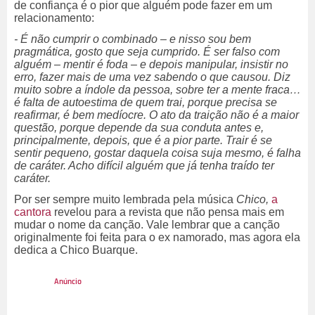
de confiança é o pior que alguém pode fazer em um
relacionamento:
- É não cumprir o combinado – e nisso sou bem
pragmática, gosto que seja cumprido. É ser falso com
alguém – mentir é foda – e depois manipular, insistir no
erro, fazer mais de uma vez sabendo o que causou. Diz
muito sobre a índole da pessoa, sobre ter a mente fraca…
é falta de autoestima de quem trai, porque precisa se
reafirmar, é bem medíocre. O ato da traição não é a maior
questão, porque depende da sua conduta antes e,
principalmente, depois, que é a pior parte. Trair é se
sentir pequeno, gostar daquela coisa suja mesmo, é falha
de caráter. Acho difícil alguém que já tenha traído ter
caráter.
Por ser sempre muito lembrada pela música
Chico,
a
cantora
revelou para a revista que não pensa mais em
mudar o nome da canção. Vale lembrar que a canção
originalmente foi feita para o ex namorado, mas agora ela
dedica a Chico Buarque.