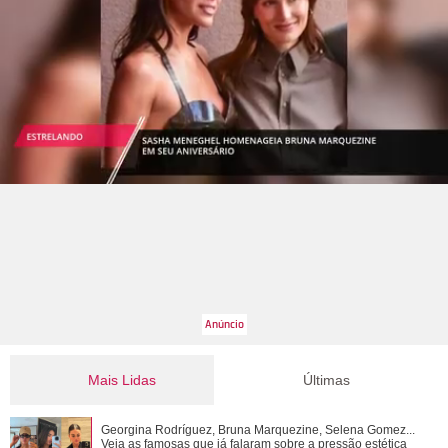
Mais Lidas
Últimas
Tony Ramos faz homenagem em aniversário de Nathalia
Georgina Rodríguez, Bruna Marquezine, Selena Gomez...
Timberg
Veja as famosas que já falaram sobre a pressão estética