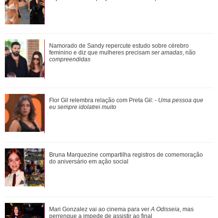
De galã de novelas a problemas com substâncias
Namorado de Sandy repercute estudo sobre cérebro
químicas... Veja as polêmicas que rondam R...
feminino e diz que mulheres precisam
ser amadas
, não
compreendidas
Shawn Mendes, João Guilherme, Enzo Celulari... Relembre
Flor Gil relembra relação com Preta Gil: -
Uma pessoa que
os amores - e affairs - de Bruna Mar...
eu sempre idolatrei muito
Assumidos! Kylian Mbappé abre álbum de fotos e noite de
Bruna Marquezine compartilha registros de comemoração
cinema brasileiro com Ester Expósi...
do aniversário em ação social
Mari Gonzalez vai ao cinema para ver A Odisseia, mas
Mari Gonzalez vai ao cinema para ver
A Odisseia
, mas
perrengue a impede de assistir ao final
perrengue a impede de assistir ao final