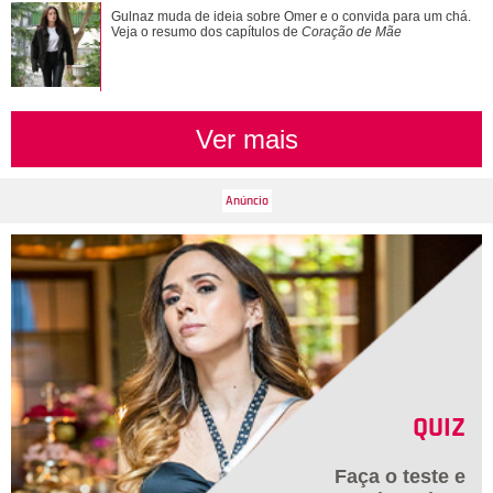
Novelas, filmes e série... Relembre os papéis marcantes da
Gulnaz muda de ideia sobre Omer e o convida para um chá.
carreira de Bruna Marquezine
Veja o resumo dos capítulos de
Coração de Mãe
Ver mais
QUIZ
Faça o teste e