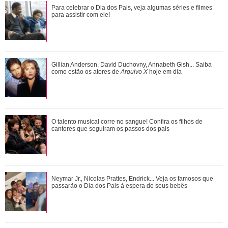
Bruna Marquezine, Camila Cabello, Hailey Bieber...
Para celebrar o Dia dos Pais, veja algumas séries e filmes
Relembre os amores - e affairs - de Shawn ...
para assistir com ele!
Além de Ariana Grande, confira famosas que já foram
Gillian Anderson, David Duchovny, Annabeth Gish... Saiba
criticadas pelos corpos magros (e rebat...
como estão os atores de
Arquivo X
hoje em dia
Ariana Grande faz desabafo em show sobre decisão de
O talento musical corre no sangue! Confira os filhos de
pausar a carreira: Não foi uma reação...
cantores que seguiram os passos dos pais
Gillian Anderson, David Duchovny, Annabeth Gish... Saiba
Neymar Jr., Nicolas Prattes, Endrick... Veja os famosos que
como estão os atores de Arquivo X h...
passarão o Dia dos Pais à espera de seus bebês