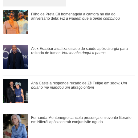
Alex Escobar atualiza estado de saúde após cirurgia para
Filho de Preta Gil homenageia a cantora no dia do
retirada de tumor: Vou ter alta da...
aniversário dela:
Fiz a viagem que a gente combinou
Adriana fica sabendo por Pedro, Cléber e André que a
Alex Escobar atualiza estado de saúde após cirurgia para
promotoria acatou as denúncias de Sue...
retirada de tumor:
Vou ter alta daqui a pouco
Ariana Grande anuncia pausa na carreira após críticas ao
Ana Castela responde recado de Zé Felipe em
show: Um
corpo
goiano me mandou um abraço ontem
Neymar Jr. brinca com Bruna Biancardi durante quadrilha e
Fernanda Montenegro cancela presença em evento literário
cena viraliza; assista!
em Niterói após contrair conjuntivite aguda