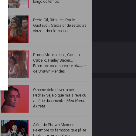
longo do tempo
Preta Gil, Rita Lee, Paulo
Gustavo... Saiba onde estão as
cinzas dos famosos
O ESTRELANDO
POLÍTICA DE PRIVACIDADE
Bruna Marquezine, Camila
Cabello, Hailey Bieber...
Relembre os amores - e
affairs
-
Desenvolvido por
de Shawn Mendes
O nome dela deveria ser
Pedra? Veja o que mais revelou
a série documental
Meu Nome
é Preta
Além de Shawn Mendes...
Relembre os famosos que já se
fantasiaram de Xuxa