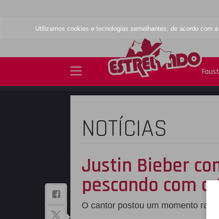
Utilizamos cookies e tecnologias semelhantes, de acordo com 
Faus
NOTÍCIAS
Justin Bieber co
pescando com o f
BAIXE NOSSO
O cantor postou um momento raro 
APLICATIVO