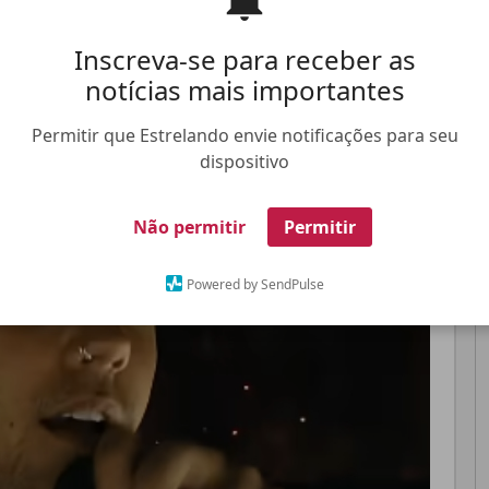
Inscreva-se para receber as
Pinterest
Whatsapp
notícias mais importantes
Permitir que Estrelando envie notificações para seu
dispositivo
FALE CONOSCO
ANUNCIE NO ESTRELANDO
TRABALHE N
Não permitir
Permitir
Powered by SendPulse