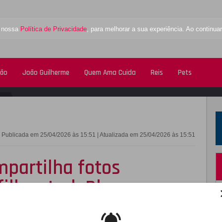
a nossa
Política de Privacidade
, para melhorar a sua experiência. Ao contin
tão
João Guilherme
Quem Ama Cuida
Reis
Pets
FACEBOOK
TWITTE
Publicada em 25/04/2026 às 15:51 | Atualizada em 25/04/2026 às 15:51
mpartilha fotos
ilho, Jack Blues
com o seu filho de um ano de idade