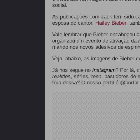
social.
As publicações com Jack tem sido ca
esposa do cantor,
Hailey Bieber
, tam
Vale lembrar que Bieber encabeçou 
organizou um evento de ativação da
marido nos novos adesivos de espinh
Veja, abaixo, as imagens de Bieber co
Já nos segue no
Instagram
? Por lá, 
realities
, séries,
teen
, bastidores do 
fora dessa? O nosso perfil é @portal.