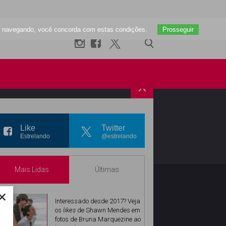
uar navegando, você concorda com estas condições.
Prosseguir
X
R
INSTAGRAM
Like
Twitter
Estrelando
@estrelando
Mais Lidas
Últimas
×
Interessado desde 2017? Veja
os
likes
de Shawn Mendes em
fotos de Bruna Marquezine ao