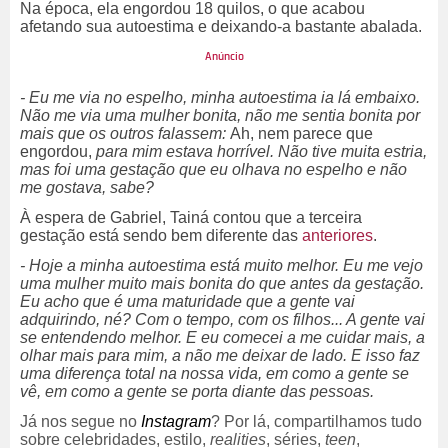
Na época, ela engordou 18 quilos, o que acabou
afetando sua autoestima e deixando-a bastante abalada.
- Eu me via no espelho, minha autoestima ia lá embaixo.
Não me via uma mulher bonita, não me sentia bonita por
mais que os outros falassem:
Ah, nem parece que
engordou,
para mim estava horrível. Não tive muita estria,
mas foi uma gestação que eu olhava no espelho e não
me gostava, sabe?
À espera de Gabriel, Tainá contou que a terceira
gestação está sendo bem diferente das
anteriores
.
- Hoje a minha autoestima está muito melhor. Eu me vejo
uma mulher muito mais bonita do que antes da gestação.
Eu acho que é uma maturidade que a gente vai
adquirindo, né? Com o tempo, com os filhos... A gente vai
se entendendo melhor. E eu comecei a me cuidar mais, a
olhar mais para mim, a não me deixar de lado. E isso faz
uma diferença total na nossa vida, em como a gente se
vê, em como a gente se porta diante das pessoas.
Já nos segue no
Instagram
? Por lá, compartilhamos tudo
sobre celebridades, estilo,
realities
, séries,
teen
,