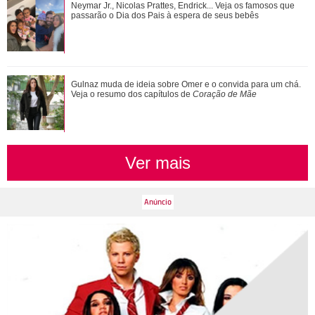
João Raul diz para Agrado que não está conseguindo
Neymar Jr., Nicolas Prattes, Endrick... Veja os famosos que
conviver com seu sucesso. Veja os resum...
passarão o Dia dos Pais à espera de seus bebês
Gulnaz muda de ideia sobre Omer e o convida para um chá.
Veja o resumo dos capítulos de
Coração de Mãe
Ver mais