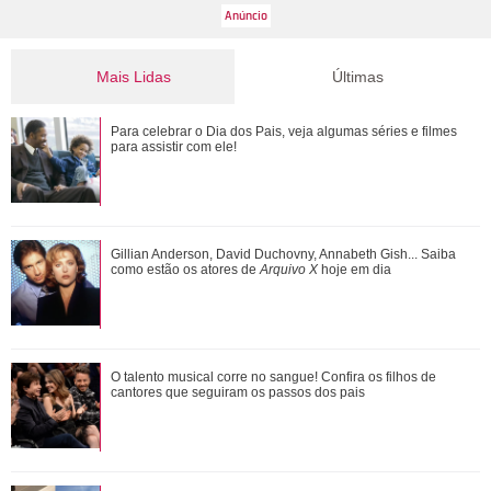
Mais Lidas
Últimas
Gulnaz muda de ideia sobre Omer e o convida para um chá.
Para celebrar o Dia dos Pais, veja algumas séries e filmes
Veja o resumo dos capítulos de Cor...
para assistir com ele!
Adriana manda Iuri procurar o anel de Arthur. Veja o resumo
Gillian Anderson, David Duchovny, Annabeth Gish... Saiba
dos capítulos de Quem Ama Cuida
como estão os atores de
Arquivo X
hoje em dia
O talento musical corre no sangue! Confira os filhos de
O talento musical corre no sangue! Confira os filhos de
cantores que seguiram os passos dos p...
cantores que seguiram os passos dos pais