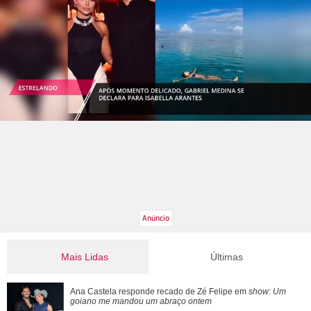
Mais Lidas
Últimas
Ana Castela responde recado de Zé Felipe em show: Um
Ana Castela responde recado de Zé Felipe em
show: Um
goiano me mandou um abraço ontem
goiano me mandou um abraço ontem