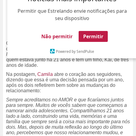
Permitir que Estrelando envie notificações para
seu dispositivo
Não permitir
Permitir
Camila Coelho surpreendeu os seguidores na última
quarta-feira, dia 13, ao anunciar em uma postagem no
Powered by SendPulse
Instagram
a separação do empresário Ícaro Brenner, com
quem estava junto há 21 anos e tem um filho, Kai, de três
anos de idade.
Na postagem,
Camila
abre o coração aos seguidores,
dizendo que essa é uma decisão pensada por um ano,
após os dois refletirem bem sobre as mudanças do
relacionamento:
Sempre acreditamos no AMOR e que ficaríamos juntos
para sempre. Muitos de vocês sabem que começamos a
namorar ainda adolescentes. Compartilhamos 21 anos
lado a lado, construindo uma vida, memórias e uma
família que sempre será a coisa mais importante para nós
dois. Mas, depois de muita reflexão ao longo do último
ano, percebemos que nosso relacionamento mudou, e