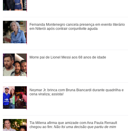
Morre pai de Lionel Messi aos 68 anos de idade
Fernanda Montenegro cancela presença em evento literário
em Niterói após contrair conjuntivite aguda
Fernanda Montenegro cancela presença em evento literário
Morre pai de Lionel Messi aos 68 anos de idade
em Niterói após contrair conjunt...
Neymar Jr. brinca com Bruna Biancardi durante quadrilha e
Neymar Jr. brinca com Bruna Biancardi durante quadrilha e
cena viraliza; assista!
cena viraliza; assista!
Bruna Marquezine, Camila Cabello, Hailey Bieber...
Tia Milena afirma que amizade com Ana Paula Renault
Relembre os amores - e affairs - de Shawn ...
chegou ao fim:
Não foi uma decisão que partiu de mim