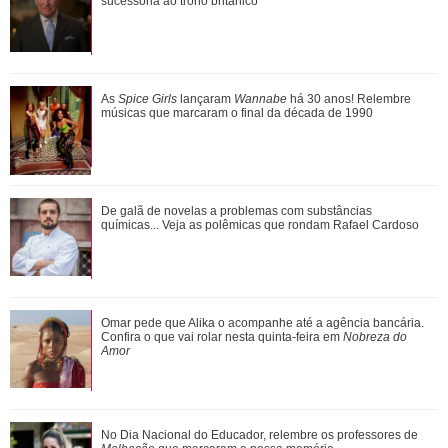
Veja as famosas que anunciara...
sucessória ao trono britânico
Além de Ariana Grande, confira famosas que já foram
As
Spice Girls
lançaram
Wannabe
há 30 anos! Relembre
criticadas pelos corpos magros (e rebat...
músicas que marcaram o final da década de 1990
Pedro reage mal à visita de Pilar. Confira aqui o que vai
De galã de novelas a problemas com substâncias
rolar nesta quinta-feira na novel...
químicas... Veja as polêmicas que rondam Rafael Cardoso
Com a nova temporada de Minha Vida com a Família
Omar pede que Alika o acompanhe até a agência bancária.
Walter... Confira os triângulos amorosos d...
Confira o que vai rolar nesta quinta-feira em
Nobreza do
Amor
De galã de novelas a problemas com substâncias
No Dia Nacional do Educador, relembre os professores de