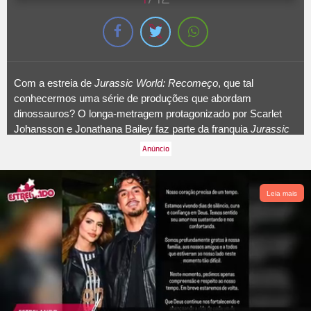
Com a estreia de
Jurassic World: Recomeço
, que tal
conhecermos uma série de produções que abordam
dinossauros? O longa-metragem protagonizado por Scarlet
Johansson e Jonathana Bailey faz parte da franquia
Jurassic
Park
, se passando em um universo onde animais pré-
históricos habitam regiões tropicais remotas do planeta
semelhantes aos seus habitats originais. Uma agente secreta
é contratada para trabalhar com um paleontólogo em uma
Leia mais
missão secreta de localizações as três maiores espécies de
dinossauros e coletar seus DNAs na tentativa de usá-lo em
um medicamento e salvar vidas humanas. A seguir, veja mais
filmes, séries e novelas que também falam sobre as criaturas!