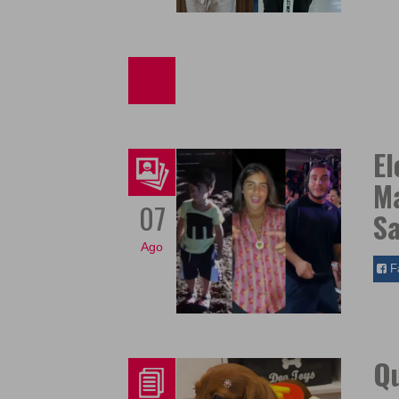
El
Ma
07
Sa
Ago
F
Qu