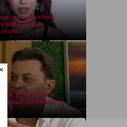
 jogo sobre nova fase,
visual e decisão
s
shows
×
Frank Aguiar e cantor
conseguir comparecer ao
o