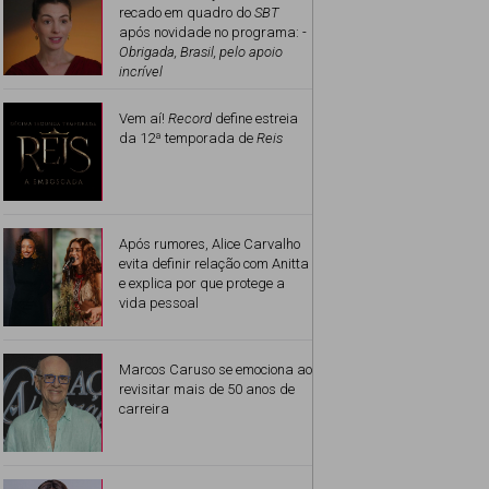
recado em quadro do
SBT
após novidade no programa: -
Obrigada, Brasil, pelo apoio
incrível
Vem aí!
Record
define estreia
da 12ª temporada de
Reis
Após rumores, Alice Carvalho
evita definir relação com Anitta
e explica por que protege a
vida pessoal
Marcos Caruso se emociona ao
revisitar mais de 50 anos de
carreira