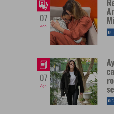
Re
An
07
Mi
Ago
F
Ay
ca
07
r
se
Ago
F