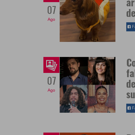
ar
07
de
Ago
F
Co
fa
07
de
s
Ago
F