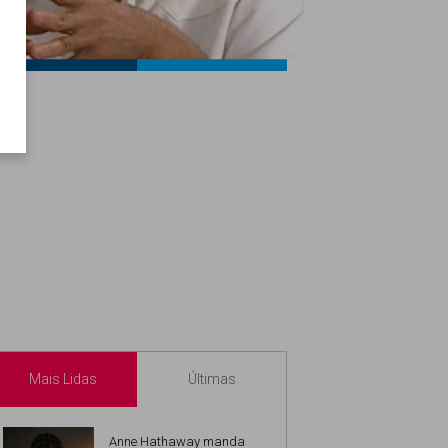
Like
Twitter
Estrelando
@estrelando
Mais Lidas
Últimas
Anne Hathaway manda