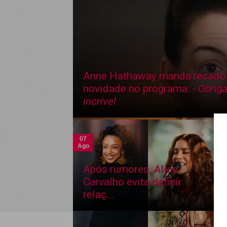
Anne Hathaway manda recado
novidade no programa: -
Obriga
incrível
07
Ago
Após rumores, Alice
Carvalho evita definir
relaç...