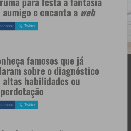
ruma para festa à fantasia
 aumigo e encanta a
web
acebook
Twitter
nheça famosos que já
laram sobre o diagnóstico
 altas habilidades ou
uperdotação
acebook
Twitter