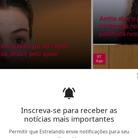
Anitta abre o
mudanças no 
polêmica no
 em quadro do
SBT
após
da, Brasil, pelo apoio
07
Ago
07
Ago
Marcos Caruso se
Morre pai de 
Inscreva-se para receber as
emociona ao revisitar
lamenta não 
notícias mais importantes
mais de 50 ...
sepultament
Permitir que Estrelando envie notificações para seu