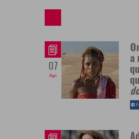
Om
a 
07
qu
qu
Ago
d
F
Ad