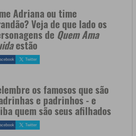
me Adriana ou time
andão? Veja de que lado os
ersonagens de
Quem Ama
uida
estão
acebook
Twitter
lembre os famosos que são
drinhas e padrinhos - e
iba quem são seus afilhados
acebook
Twitter