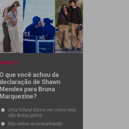
ENQUETE
O que você achou da
declaração de Shawn
Mendes para Bruna
Marquezine?
Uma fofura! Adoro ver como eles
são lindos juntos
Não estou acompanhando