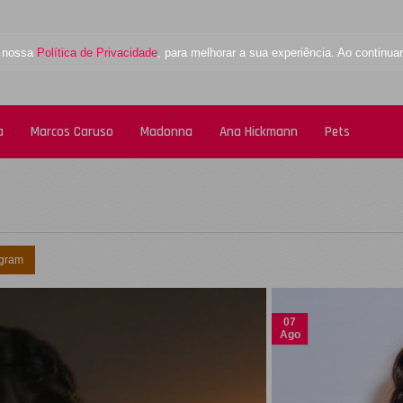
a nossa
Política de Privacidade
, para melhorar a sua experiência. Ao contin
a
Marcos Caruso
Madonna
Ana Hickmann
Pets
agram
07
Ago