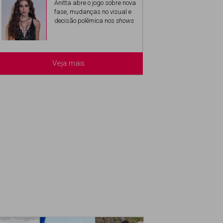
Anitta abre o jogo sobre nova
fase, mudanças no visual e
decisão polêmica nos
shows
Veja mais