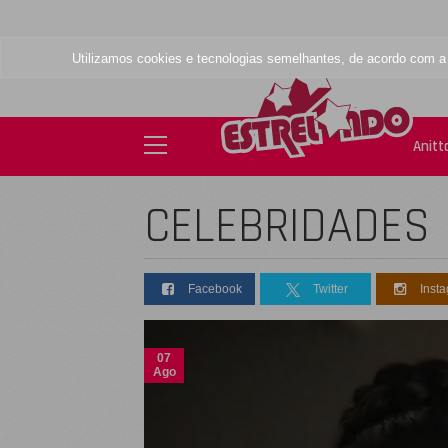
Utilizamos cookies e tecnologias semelhantes, de acordo com 
Anitt
CELEBRIDADES
Facebook
Twitter
Inst
07
Ago