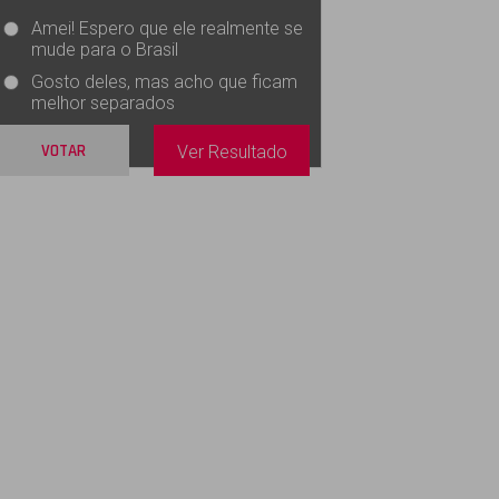
Amei! Espero que ele realmente se
mude para o Brasil
Gosto deles, mas acho que ficam
melhor separados
VOTAR
Ver Resultado