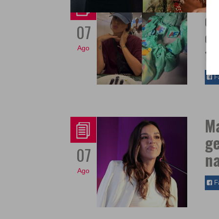
Br
di
07
en
fo
Ago
F
Ma
ge
07
n
Ago
F