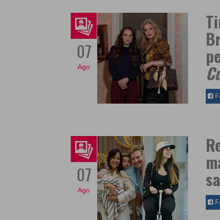
Ti
Br
07
p
C
Ago
F
Re
ma
07
sa
Ago
F