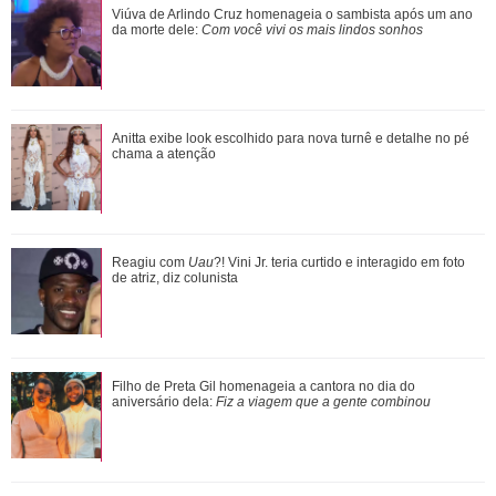
Bruna Marquezine e Shawn Mendes vivem momento
Viúva de Arlindo Cruz homenageia o sambista após um ano
especial em projeto social durante aniversário...
da morte dele:
Com você vivi os mais lindos sonhos
Bruna Marquezine, Camila Cabello, Hailey Bieber...
Anitta exibe look escolhido para nova turnê e detalhe no pé
Relembre os amores - e affairs - de Shawn ...
chama a atenção
Preta Gil, Rita Lee, Paulo Gustavo... Saiba onde estão as
Reagiu com
Uau
?! Vini Jr. teria curtido e interagido em foto
cinzas dos famosos
de atriz, diz colunista
Adriana fica sabendo por Pedro, Cléber e André que a
Filho de Preta Gil homenageia a cantora no dia do
promotoria acatou as denúncias de Sue...
aniversário dela:
Fiz a viagem que a gente combinou