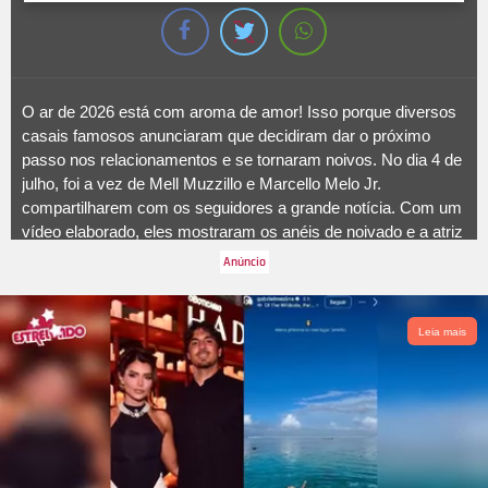
O ar de 2026 está com aroma de amor! Isso porque diversos
casais famosos anunciaram que decidiram dar o próximo
passo nos relacionamentos e se tornaram noivos. No dia 4 de
julho, foi a vez de Mell Muzzillo e Marcello Melo Jr.
compartilharem com os seguidores a grande notícia. Com um
vídeo elaborado, eles mostraram os anéis de noivado e a atriz
escreveu na legenda:
Da ficção para a vida real… Um novo
capítulo da nossa história
. Vale lembrar que eles se
conheceram nas gravações da novela
Renascer
, da
TV
Globo
, em 2024. Felicidades ao casal, não é? A seguir, saiba
Leia mais
quem mais anunciou noivado em 2026!