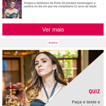
Além de Shawn Mendes... Relembre os famosos que já se
Amigos e familiares de Preta Gil prestam homenagem à
fantasiaram de Xuxa Meneghel
cantora no dia em que ela completaria 52 anos de idade
Ver mais
QUIZ
Faça o teste e