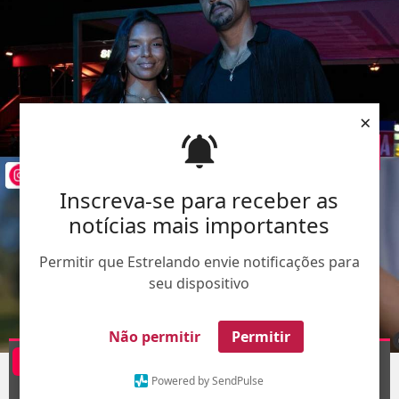
×
Inscreva-se para receber as
notícias mais importantes
Permitir que Estrelando envie notificações para
seu dispositivo
Não permitir
Permitir
Montagem
AgNews
Divulgação
@mellmuzzillo
1
/11
Powered by SendPulse