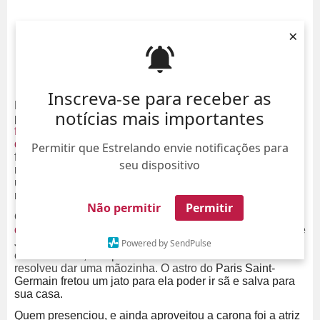
×
Inscreva-se para receber as
E pelo jeito
BruMar
voltou firme e forte! Após o casal
notícias mais importantes
passar o
Réveillon
em
clima de romance,
com direito a
foto com fãs
,
declaração no
Instagram
e
choro de
despedida
, eles mostraram que o amor não tem
Permitir que Estrelando envie notificações para
fronteiras. A prova mais recente foi quando
Neymar
seu dispositivo
resolveu atacar de príncipe encantado, mas no lugar de
um cavalo branco, ele tinha um jatinho! Não entendeu
nada? Então deixa que a gente te explica!
Não permitir
Permitir
O que aconteceu foi que
Bruna Marquezine foi embora
de Recife
nesta quinta-feira, porém seu vôo para o Rio de
Janeiro foi cancelado. Ao ficar sabendo, Neymar, que
Powered by SendPulse
está em Paris, não poderia deixar a amada sozinha e
resolveu dar uma mãozinha. O astro do
Paris Saint-
Germain fretou um jato para ela poder ir sã e salva para
sua casa.
Quem presenciou, e ainda aproveitou a carona foi a atriz