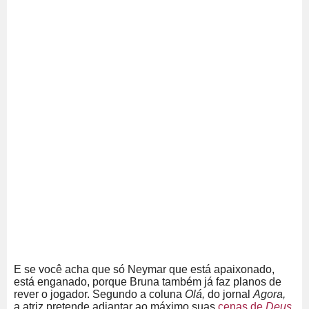
E se você acha que só Neymar que está apaixonado,
está enganado, porque Bruna também já faz planos de
rever o jogador. Segundo a coluna
Olá,
do jornal
Agora,
a atriz pretende adiantar ao máximo suas
cenas de
Deus