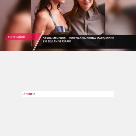
Divulgação
2
/4
O difícil, entretanto, está sendo manter o namoro longe dos
olhares públicos. À noite, o casal BruMar foi flagrado todo em
clima de romance durante uma festa na ilha.