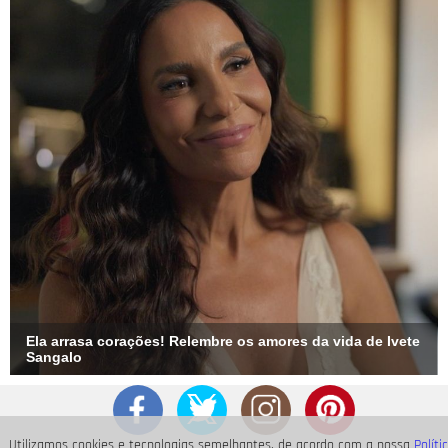
Montagem-Divulgação
4
/4
Mas tem algum mistério nessa história toda! Começaram a
circular fotos que comprovam que Bruna e Neymar também
curtiram o Natal lado a lado, antes de terem assumido o
namoro. Isso porque tanto o jogador quanto a atriz passaram
a data com crianças refugiadas e só depois de uma semana
os cliques que mostram BruMar no mesmo lugar começaram
a circular na web. E aí, o que você acha disso tudo?
Ela arrasa corações! Relembre os amores da vida de Ivete
Sangalo
Utilizamos cookies e tecnologias semelhantes, de acordo com a nossa
Políti