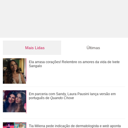
Mais Lidas
Últimas
Após suposta festa de casamento, Tom Holland e Zendaya
Ela arrasa corações! Relembre os amores da vida de Ivete
passeiam e exibem aliança
Sangalo
Atriz de Emily em Paris revela que sofreu acidente de carro
Em parceria com Sandy, Laura Pausini lança versão em
e conta o que a salvou
português de
Quando Chove
Leonardo compra 60 porcos e brinca ao ter dificuldade com
Tia Milena pede indicação de dermatologista e
web
aponta