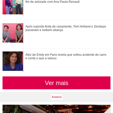
pagamento: Vou pedir ajuda
fim de amizade com Ana Paula Renault
Adam Sandler anuncia Gente Grande 3 e compartilha foto
Após suposta festa de casamento, Tom Holland e Zendaya
com elenco
passeiam e exibem aliança
Atriz de
Emily em Paris
revela que sofreu acidente de carro
e conta o que a salvou
Divulgação
3
/4
Bruna e Neymar curtiram juntinhos o primeiro dia de 2018, em
Ver mais
um iate em alto mar. Enquanto o craque dos gramados
compartilhou um clique ao lado do filho, Davi, a atriz postou
uma foto dando um mergulho e agradeceu pelo seu 2017.