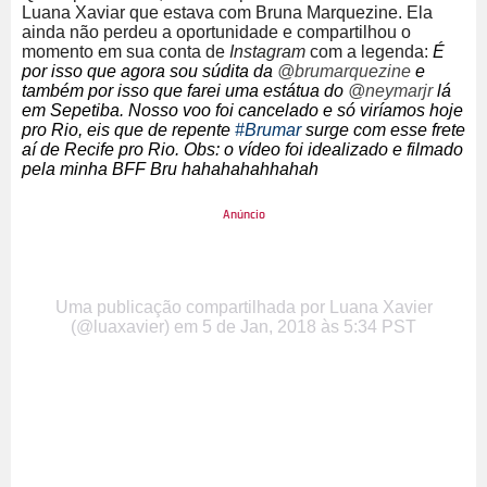
Luana Xaviar que estava com Bruna Marquezine. Ela
ainda não perdeu a oportunidade e compartilhou o
momento em sua conta de
Instagram
com a legenda:
É
por isso que agora sou súdita da
@brumarquezine
e
também por isso que farei uma estátua do
@neymarjr
lá
em Sepetiba. Nosso voo foi cancelado e só viríamos hoje
pro Rio, eis que de repente
#Brumar
surge com esse frete
aí de Recife pro Rio.
Obs: o vídeo foi idealizado e filmado
pela minha BFF Bru hahahahahhahah
Uma publicação compartilhada por Luana Xavier
(@luaxavier)
em
5 de Jan, 2018 às 5:34 PST