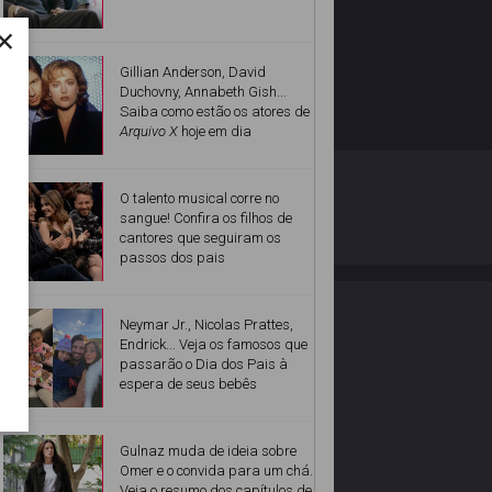
×
Gillian Anderson, David
Duchovny, Annabeth Gish...
Saiba como estão os atores de
Arquivo X
hoje em dia
O ESTRELANDO
POLÍTICA DE PRIVACIDADE
O talento musical corre no
sangue! Confira os filhos de
cantores que seguiram os
Desenvolvido por
passos dos pais
Neymar Jr., Nicolas Prattes,
Endrick... Veja os famosos que
passarão o Dia dos Pais à
espera de seus bebês
Gulnaz muda de ideia sobre
Omer e o convida para um chá.
Veja o resumo dos capítulos de