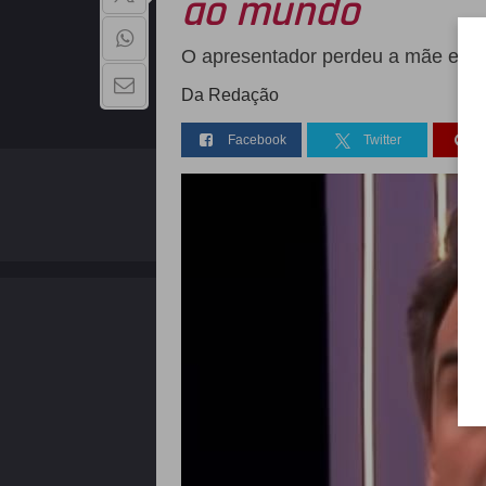
ao mundo
O apresentador perdeu a mãe e o 
Da Redação
Facebook
Twitter
QUEM SOMOS
Copyright - 2026 | Todos os direitos reservados