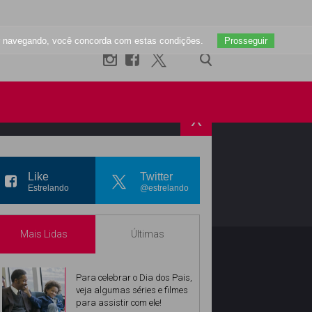
uar navegando, você concorda com estas condições.
Prosseguir
X
R
INSTAGRAM
Like
Twitter
Estrelando
@estrelando
Mais Lidas
Últimas
Para celebrar o Dia dos Pais,
veja algumas séries e filmes
para assistir com ele!