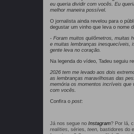
eu queria dividir com vocês. Eu quer
melhor maneira possível.
O jornalista ainda revelou para o púb
degustar um vinho que leva o nome d
- Foram muitos quilômetros, muitas 
e muitas lembranças inesquecíveis, 
gente leva no coração.
Na legenda do vídeo, Tadeu seguiu re
2026 tem me levado aos dois extre
as lembranças maravilhosas das pes
memória os momentos incríveis que v
com vocês.
Confira o
post
:
Já nos segue no
Instagram
? Por lá, 
realities
, séries,
teen
, bastidores do 