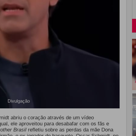
Divulgação
hmidt abriu o coração através de um vídeo
qual, ele aproveitou para desabafar com os fãs e
rother Brasil
refletiu sobre as perdas da mãe Dona
o irmão, o ex-jogador de basquete, Oscar Schmidt, no