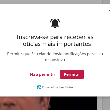
irmão, Oscar Schmidt recentemente
Pinterest
Whatsapp
Inscreva-se para receber as
FALE CONOSCO
ANUNCIE NO ESTRELANDO
TRABALHE N
notícias mais importantes
Permitir que Estrelando envie notificações para seu
dispositivo
Não permitir
Permitir
Powered by SendPulse