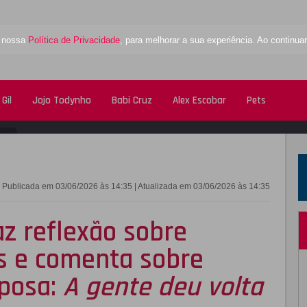
a nossa
Política de Privacidade
, para melhorar a sua experiência. Ao contin
Gil
Jojo Todynho
Babi Cruz
Alex Escobar
Pets
FACEBOOK
TWITTE
Publicada em 03/06/2026 às 14:35 | Atualizada em 03/06/2026 às 14:35
z reflexão sobre
s e comenta sobre
posa:
A gente deu volta