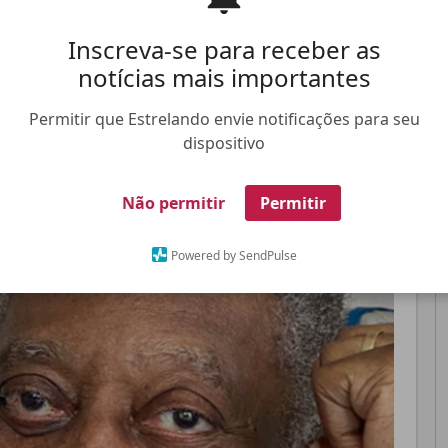
Hospital Israelita Albert Einstein, em São Paulo,
Inscreva-se para receber as
notícias mais importantes
Pinterest
Whatsapp
Permitir que Estrelando envie notificações para seu
dispositivo
FALE CONOSCO
ANUNCIE NO ESTRELANDO
TRABALHE N
Não permitir
Permitir
Powered by SendPulse