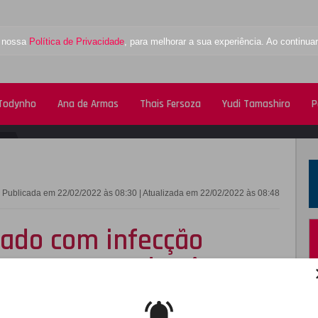
a nossa
Política de Privacidade
, para melhorar a sua experiência. Ao contin
 Todynho
Ana de Armas
Thais Fersoza
Yudi Tamashiro
P
FACEBOOK
TWITTE
Publicada em 22/02/2022 às 08:30 | Atualizada em 22/02/2022 às 08:48
cado com infecção
 tratamento de câncer,