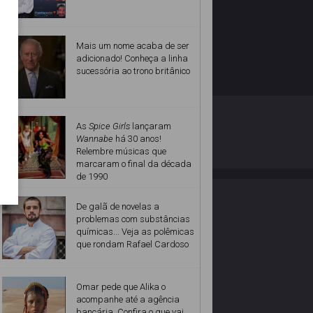
Mais um nome acaba de ser
adicionado! Conheça a linha
sucessória ao trono britânico
O ESTRELANDO
POLÍTICA DE PRIVACIDADE
As
Spice Girls
lançaram
Wannabe
há 30 anos!
Relembre músicas que
Desenvolvido por
marcaram o final da década
de 1990
De galã de novelas a
problemas com substâncias
químicas... Veja as polêmicas
que rondam Rafael Cardoso
Omar pede que Alika o
acompanhe até a agência
bancária. Confira o que vai