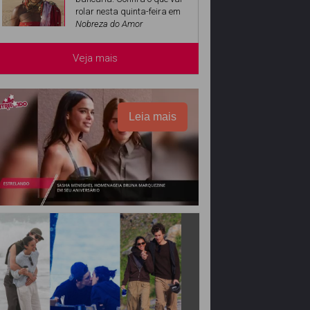
rolar nesta quinta-feira em
Nobreza do Amor
Veja mais
Leia mais