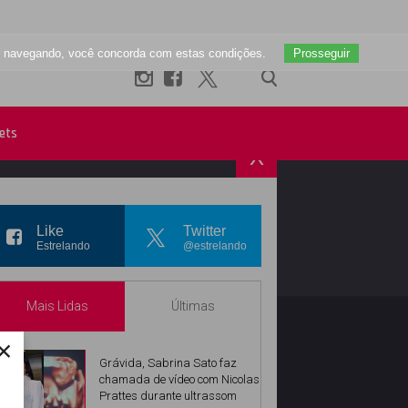
uar navegando, você concorda com estas condições.
Prosseguir
ets
X
R
INSTAGRAM
Like
Twitter
Estrelando
@estrelando
Mais Lidas
Últimas
×
Grávida, Sabrina Sato faz
chamada de vídeo com Nicolas
Prattes durante ultrassom