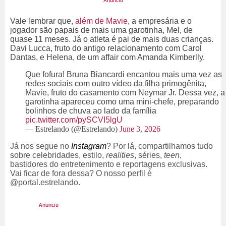
Vale lembrar que,
além de Mavie
, a empresária e o
jogador são papais de mais uma garotinha, Mel, de
quase 11 meses. Já o atleta é pai de mais duas crianças.
Davi Lucca, fruto do antigo relacionamento com Carol
Dantas, e Helena, de um affair com Amanda Kimberlly.
Que fofura! Bruna Biancardi encantou mais uma vez as
redes sociais com outro vídeo da filha primogênita,
Mavie, fruto do casamento com Neymar Jr. Dessa vez, a
garotinha apareceu como uma mini-chefe, preparando
bolinhos de chuva ao lado da família
pic.twitter.com/pySCVI5lgU
— Estrelando (@Estrelando)
June 3, 2026
Já nos segue no
Instagram
? Por lá, compartilhamos tudo
sobre celebridades, estilo,
realities
, séries,
teen
,
bastidores do entretenimento e reportagens exclusivas.
Vai ficar de fora dessa? O nosso perfil é
@portal.estrelando.