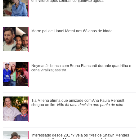
chegou ao fim: Não foi uma decisão que ...
em Niterói após contrair conjuntivite aguda
Bruna Marquezine, Camila Cabello, Hailey Bieber...
Morre pai de Lionel Messi aos 68 anos de idade
Relembre os amores - e affairs - de Shawn ...
Zé Felipe manda recado para Ana Castela durante show e
Neymar Jr. brinca com Bruna Biancardi durante quadrilha e
pede segredo: - Dá problema
cena viraliza; assista!
Veja tudo sobre a bariátrica e a evolução do corpo de Jojo
Tia Milena afirma que amizade com Ana Paula Renault
Todynho
chegou ao fim:
Não foi uma decisão que partiu de mim
Ana Paula Siebert organiza festa surpresa para Rafaella
Interessado desde 2017? Veja os
likes
de Shawn Mendes