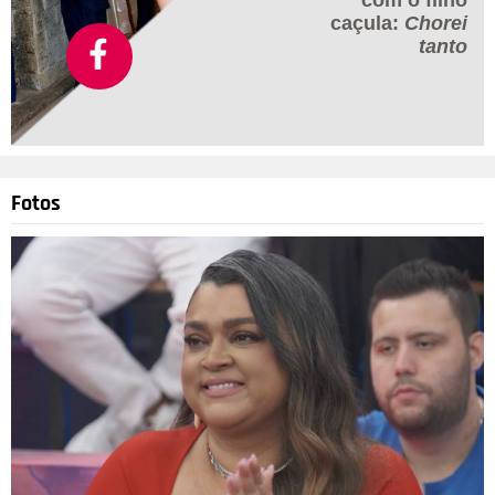
com o filho
caçula:
Chorei
tanto
Fotos