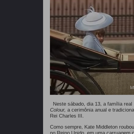
M
Neste sábado, dia 13, a família rea
Colour,
a cerimônia anual e tradicion
Rei Charles III.
Como sempre, Kate Middleton roubou
no Reino Unido, em uma carruagem co