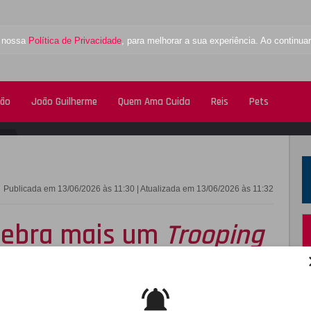
a nossa
Política de Privacidade
, para melhorar a sua experiência. Ao contin
tão
João Guilherme
Quem Ama Cuida
Reis
Pets
FACEBOOK
TWITTE
Publicada em 13/06/2026 às 11:30 | Atualizada em 13/06/2026 às 11:32
celebra mais um
Trooping
 Middleton e os filhos