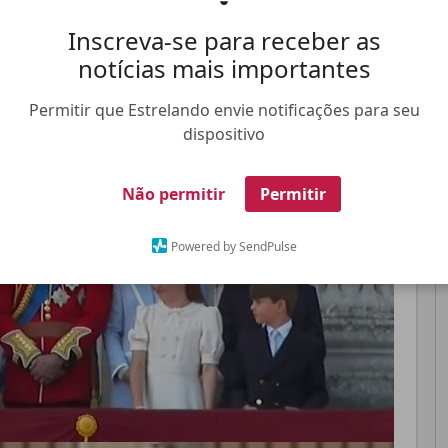
lebra o aniversário do soberano
Inscreva-se para receber as
notícias mais importantes
Pinterest
Whatsapp
Permitir que Estrelando envie notificações para seu
dispositivo
FALE CONOSCO
ANUNCIE NO ESTRELANDO
TRABALHE N
Não permitir
Permitir
Powered by SendPulse