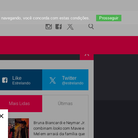
uar navegando, você concorda com estas condições.
Prosseguir
X
R
INSTAGRAM
Like
Twitter
Estrelando
@estrelando
Mais Lidas
Últimas
×
Bruna Biancardi e Neymar Jr.
combinam
looks
com Mavie e
Mel em arraiá da família que