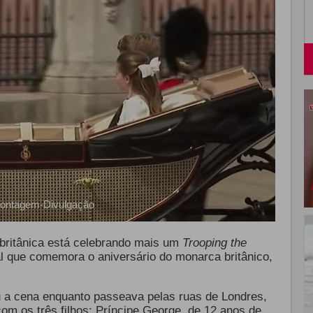
ontagem-Divulgação
l britânica está celebrando mais um
Trooping the
al que comemora o aniversário do monarca britânico,
 a cena enquanto
passeava pelas ruas de Londres,
m os três filhos: Príncipe George, de 12 anos de