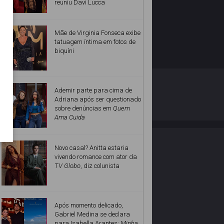
reuniu Davi Lucca
Mãe de Virginia Fonseca exibe
tatuagem íntima em fotos de
biquíni
O ESTRELANDO
POLÍTICA DE PRIVACIDADE
Ademir parte para cima de
Adriana após ser questionado
sobre denúncias em
Quem
Desenvolvido por
Ama Cuida
Novo casal? Anitta estaria
vivendo romance com ator da
TV Globo
, diz colunista
Após momento delicado,
Gabriel Medina se declara
para Isabella Arantes:
Minha