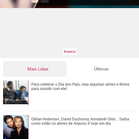
Mais Lidas
Últimas
Adriana manda Iuri procurar o anel de Arthur. Veja o resumo
Para celebrar o Dia dos Pais, veja algumas séries e filmes
dos capítulos de Quem Ama Cuida
para assistir com ele!
Gulnaz muda de ideia sobre Omer e o convida para um chá.
Gillian Anderson, David Duchovny, Annabeth Gish... Saiba
Veja o resumo dos capítulos de Cor...
como estão os atores de
Arquivo X
hoje em dia