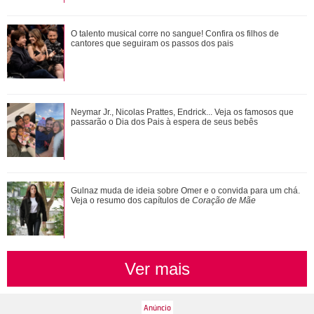
Neymar Jr., Nicolas Prattes, Endrick... Veja os famosos que
O talento musical corre no sangue! Confira os filhos de
passarão o Dia dos Pais à esper...
cantores que seguiram os passos dos pais
Bruna Marquezine, Camila Cabello, Hailey Bieber...
Neymar Jr., Nicolas Prattes, Endrick... Veja os famosos que
Relembre os amores - e affairs - de Shawn ...
passarão o Dia dos Pais à espera de seus bebês
Alexandre Nero, Edson Celulari, Daniel... Veja os famosos
Gulnaz muda de ideia sobre Omer e o convida para um chá.
que foram papais mais velhos
Veja o resumo dos capítulos de
Coração de Mãe
Ver mais