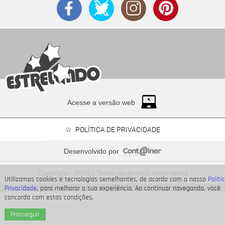
Acesse a versão web
POLÍTICA DE PRIVACIDADE
Desenvolvido por
Neymar Jr., Nicolas Prattes, Endrick... Veja os famosos
que passarão o Dia dos Pais à espera de seus bebês
Copyright - 2026 | Todos os direitos reservados
Utilizamos cookies e tecnologias semelhantes, de acordo com a nossa
Políti
Privacidade
, para melhorar a sua experiência. Ao continuar navegando, você
concorda com estas condições.
Prosseguir