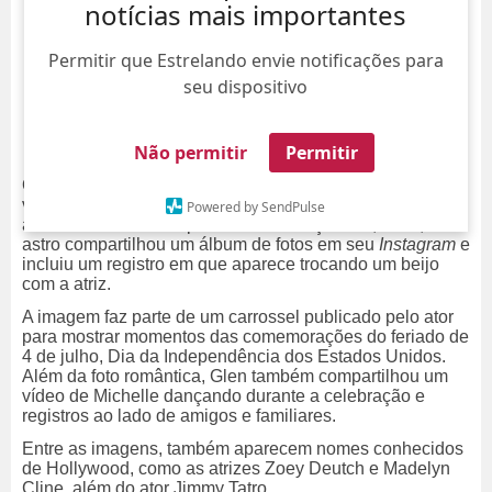
notícias mais importantes
Permitir que Estrelando envie notificações para
seu dispositivo
Não permitir
Permitir
O ator Glen Powell colocou fim aos rumores sobre sua
vida amorosa e assumiu publicamente o namoro com a
Powered by SendPulse
atriz Michelle Randolph. Na última terça-feira, dia 7, o
astro compartilhou um álbum de fotos em seu
Instagram
e
incluiu um registro em que aparece trocando um beijo
com a atriz.
A imagem faz parte de um carrossel publicado pelo ator
para mostrar momentos das comemorações do feriado de
4 de julho, Dia da Independência dos Estados Unidos.
Além da foto romântica, Glen também compartilhou um
vídeo de Michelle dançando durante a celebração e
registros ao lado de amigos e familiares.
Entre as imagens, também aparecem nomes conhecidos
de Hollywood, como as atrizes Zoey Deutch e Madelyn
Cline, além do ator Jimmy Tatro.