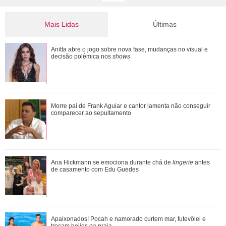
Mais Lidas
Últimas
Apaixonados! Pocah e namorado curtem mar, futevôlei e
Anitta abre o jogo sobre nova fase, mudanças no visual e
trocam beijos na praia
decisão polêmica nos
shows
Morre pai de Frank Aguiar e cantor lamenta não conseguir
Morre pai de Frank Aguiar e cantor lamenta não conseguir
comparecer ao sepultamento
comparecer ao sepultamento
Pyong Lee e Natália Nasser se casam e compartilham
Ana Hickmann se emociona durante chá de
lingerie
antes
ensaio na neve: Presente mais lindo que a...
de casamento com Edu Guedes
Bruna Biancardi vai disfarçada para 25 de março enquanto
Apaixonados! Pocah e namorado curtem mar, futevôlei e