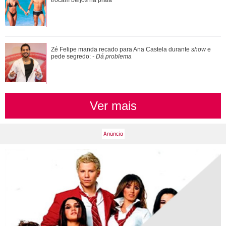
prepara festa junina fora de époc...
trocam beijos na praia
Bruna Marquezine comemora 31 anos e ganha declaração
Zé Felipe manda recado para Ana Castela durante
show
e
de marido de Sasha Meneghel: Cunhada d...
pede segredo:
- Dá problema
Ver mais