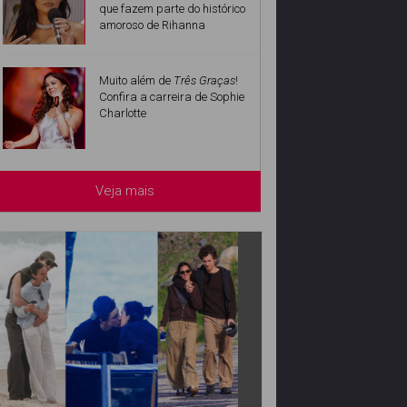
que fazem parte do histórico
amoroso de Rihanna
Muito além de
Três Graças
!
Confira a carreira de Sophie
Charlotte
Veja mais