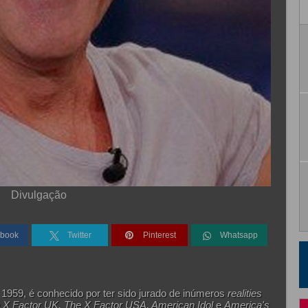
Divulgação
book
Twitter
Pinterest
Whatsapp
1959, é conhecido por ter sido jurado de inúmeros
realities
he X Factor UK, The X Factor USA, American Idol
e
America's