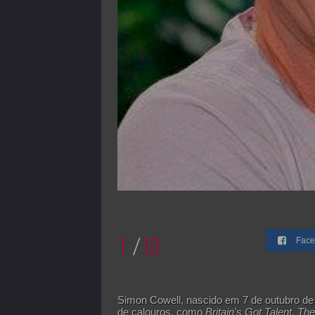
1
/
10
Face
Simon Cowell, nascido em 7 de outubro de 
de calouros, como
Britain's Got Talent, T