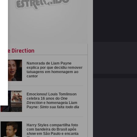
One Direction
O ESTRELANDO
POLÍTICA DE PRIVACIDADE
Namorada de Liam Payne
Desenvolvido por
explica por que decidiu remover
tatuagens em homenagem ao
cantor
Emocionou! Louis Tomlinson
celebra 16 anos do
One
Direction
e homenageia Liam
Payne:
Sinto sua falta todo dia
Harry Styles compartilha foto
com bandeira do Brasil após
show
em São Paulo e encanta