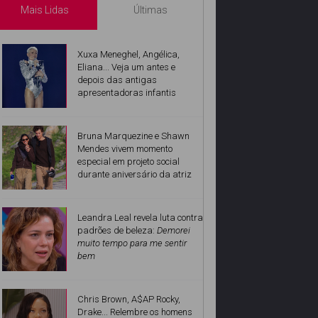
Mais Lidas
Últimas
Xuxa Meneghel, Angélica,
Eliana... Veja um antes e
depois das antigas
apresentadoras infantis
Bruna Marquezine e Shawn
Mendes vivem momento
especial em projeto social
durante aniversário da atriz
Leandra Leal revela luta contra
padrões de beleza:
Demorei
muito tempo para me sentir
bem
Chris Brown, A$AP Rocky,
Drake... Relembre os homens