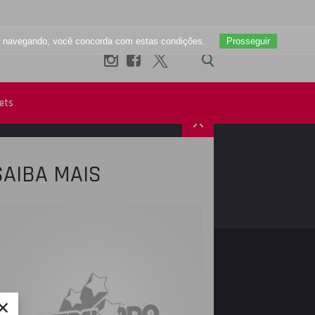
uar navegando, você concorda com estas condições.
Prosseguir
ets
X
SAIBA MAIS
R
INSTAGRAM
×