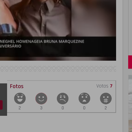
Fotos
Votos
7
2
3
0
0
2