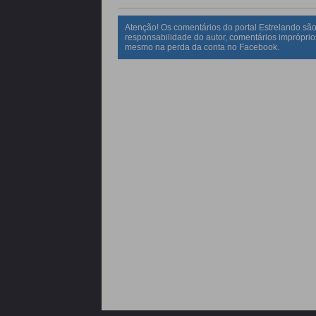
Atenção! Os comentários do portal Estrelando são
responsabilidade do autor, comentários impróprio
mesmo na perda da conta no Facebook.