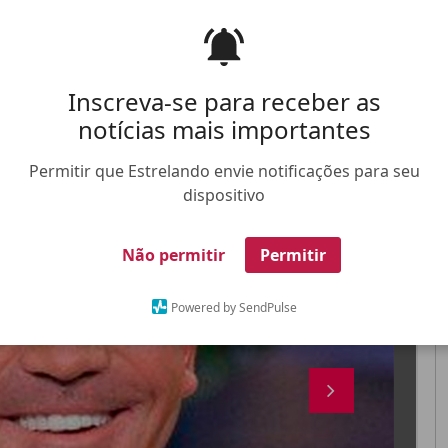
Inscreva-se para receber as
notícias mais importantes
FALE CONOSCO
ANUNCIE NO ESTRELANDO
TRABALHE N
Permitir que Estrelando envie notificações para seu
dispositivo
X
Não permitir
Permitir
Powered by SendPulse