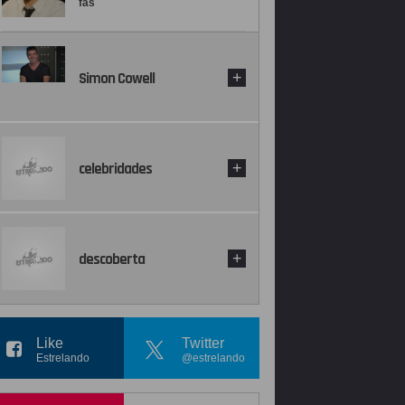
fãs
Simon Cowell
+
celebridades
+
descoberta
+
Like
Twitter
Estrelando
@estrelando