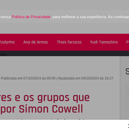
a nossa
Política de Privacidade
, para melhorar a sua experiência. Ao contin
 Todynho
Ana de Armas
Thais Fersoza
Yudi Tamashiro
P
FACEBOOK
TWITTE
Publicada em 07/10/2024 às 00:00 | Atualizada em 04/10/2024 às 16:27
res e os grupos que
 por Simon Cowell
mony
surgiram com a ajuda do produtor