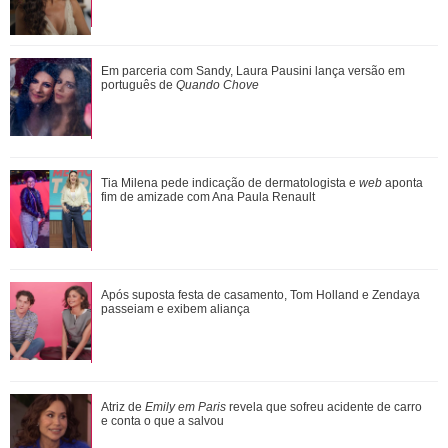
Atriz de Emily em Paris revela que sofreu acidente de carro
Em parceria com Sandy, Laura Pausini lança versão em
e conta o que a salvou
português de
Quando Chove
Leonardo compra 60 porcos e brinca ao ter dificuldade com
Tia Milena pede indicação de dermatologista e
web
aponta
pagamento: Vou pedir ajuda
fim de amizade com Ana Paula Renault
Adam Sandler anuncia Gente Grande 3 e compartilha foto
Após suposta festa de casamento, Tom Holland e Zendaya
com elenco
passeiam e exibem aliança
Atriz de
Emily em Paris
revela que sofreu acidente de carro
e conta o que a salvou
Divulgação