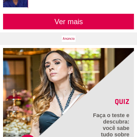
3
/7
A primeira pessoa a ser revelada foi Mona, que tentou
convencer Spencer a se juntar ao A Team além de ter armado
Ver mais
uma série de confusões para as meninas. Depois, no entanto,
ela acaba sendo expulsa pela pessoa que sempre aparecia
usando um casaco vermelho.
QUIZ
Faça o teste e
descubra:
você sabe
tudo sobre