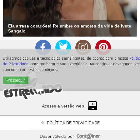
Ela arrasa corações! Relembre os amores da vida de Ivete
Sangalo
Utilizamos cookies e tecnologias semelhantes, de acordo com a nossa
Políti
de Privacidade
, para melhorar a sua experiência. Ao continuar navegando, vo
Divulgação
5
/7
concorda com estas condições.
Prosseguir
Ian Harding foi um dos atores que já teve seu segredo exposto
em Pretty Little Liars: foi revelado que ele fazia parte do A
Team. Mas a pessoa que comanda tudo continuava sendo um
mistério. Não mais, não é?
Acesse a versão web
POLÍTICA DE PRIVACIDADE
Desenvolvido por