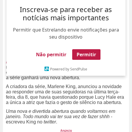
Inscreva-se para receber as
notícias mais importantes
Permitir que Estrelando envie notificações para
seu dispositivo
Não permitir
Permitir
Pretty Little Liars
parece que chegará com grandes
novidades em sua sexta temporada, que estreia apenas
Powered by SendPulse
em janeiro de 2016.
Após revelar quem é a misteriosa
A
,
a série ganhará uma nova abertura.
A criadora da série, Marlene King, anunciou a novidade
ao responder uma de suas seguidoras na última terça-
feira, dia 8, que havia questionado porque Lucy Hale era
a única a atriz que fazia o gesto de silêncio na abertura.
Uma nova e divertida abertura quando voltarmos em
janeiro. Todo mundo vai ter sua vez de fazer shhh
-
escreveu King no
twitter
.