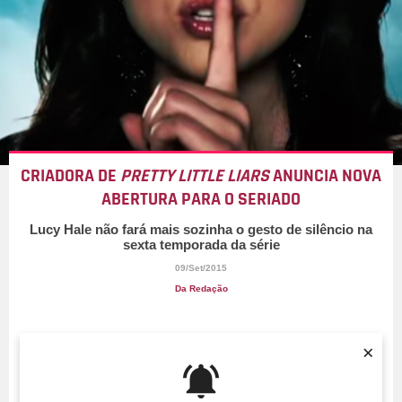
CRIADORA DE
PRETTY LITTLE LIARS
ANUNCIA NOVA
ABERTURA PARA O SERIADO
Lucy Hale não fará mais sozinha o gesto de silêncio na
sexta temporada da série
09/Set/2015
Da Redação
×