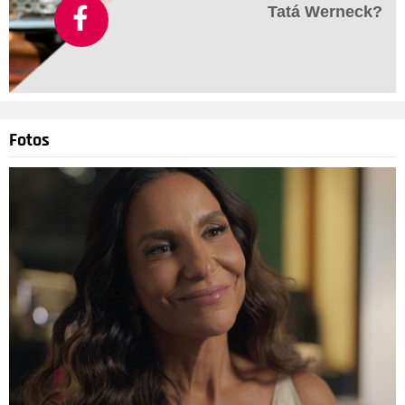
Tatá Werneck?
Divulgação
4
/7
Fotos
Uma das maiores teorias dizia que Alison estava viva e que é
ela quem comandava o A Team, mas como ninguém tinha
provas disso, a teoria acabou sendo descartada. Agora que a
personagem está definitivamente viva, a história mudou. Será
que ainda existem coisas sobre ela para descobrirmos?