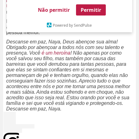
correntezas do Lago Piru, no sul da Califórnia, Estados
Unidos, e não teve forças para salvar a si mesma
. Triste,
Não permitir
Permitir
não é?
Na rede social, Big Sean elogiou o legado de Naya e
Powered by SendPulse
admitiu que seu relacionamento com a atriz o tornou uma
pessoa melhor.
Descanse em paz, Naya, Deus abençoe sua alma!
Obrigado por abençoar a todos nós com seu talento e
presença. Você
é um heroína
! Não apenas por como
você salvou seu filho, mas também por causa das
barreiras que você derrubou para tantas pessoas, para
que elas se sintam confiantes em si mesmas e
permaneçam de pé e tenham orgulho, quando elas não
conseguiam fazer isso sozinhas. Aprecio tudo o que
aconteceu entre nós e por me tornar uma pessoa melhor
e mais sábia. Ainda estou sofrendo e em choque, não
acredito que isso seja real. Estou orando por você e sua
família e sei que você está vigiando e protegendo-os.
Descanse em paz, Naya.