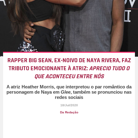
RAPPER BIG SEAN, EX-NOIVO DE NAYA RIVERA, FAZ
TRIBUTO EMOCIONANTE À ATRIZ:
APRECIO TUDO O
QUE ACONTECEU ENTRE NÓS
A atriz Heather Morris, que interpretou o par romântico da
personagem de Naya em
Glee
, também se pronunciou nas
redes sociais
18/Jul/2020
Da Redação