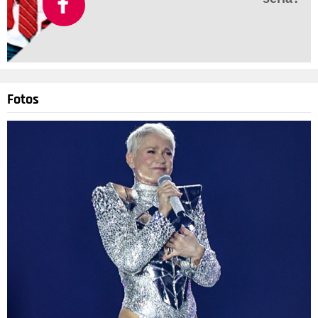
Fotos
Divulgação
4
/120
O mundo perdeu no dia 25 de julho um nome muito importante
para a televisão estadunidense. Regis Philbin tinha 88 anos de
idade e, de acordo com a revista People, as causas da morte
foram naturais. O apresentador começou sua carreira nos
anos 50, inicialmente no jornalismo, e logo seguiu para os
programas de entretenimento. Sua atração mais famosa foi o
Live! with Regis and Kelly, que comandou ao lado de Kelly
Ripa. Em 2011, Philbin passou a apresentar game shows,
como o sucesso Quem Quer Ser um Milionário?. Ele deixa
sua companheira, Joy, duas filhas e um filho de um