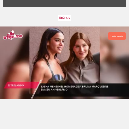
Perseguidor Implacável, Cliente Morto Não Paga e Cobra, de
1986. Nas séries de TV, fez pontas em Hawaii Five-0 e Grey's
Anatomy. A seguir, confira outros famosos que faleceram em
2020.
Leia mais