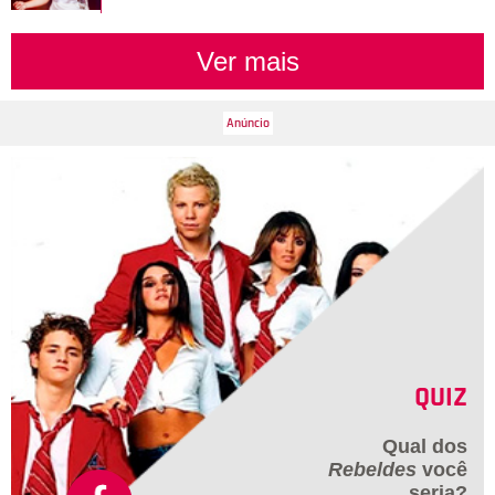
Ver mais
QUIZ
Qual dos
Rebeldes
você
seria?