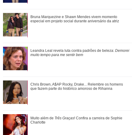
Relembre as vezes que Virginia Fonseca deu um fim a
Bruna Marquezine e Shawn Mendes vivem momento
polêmicas sem rebater diretamente os fat...
especial em projeto social durante aniversário da atriz
Montagem-Divulgação-
The Grosby Group
3
/120
Shawn Mendes, João Guilherme, Enzo Celulari... Relembre
Leandra Leal revela luta contra padrões de beleza:
Demorei
os amores - e affairs - de Bruna Mar...
muito tempo para me sentir bem
Olivia de Havilland, a protagonista do filme clássico ...E o
Vento Levou, morreu aos 104 anos de idade. O longa,
inclusive, rendeu a ela um dos cinco Oscars que ganhou ao
longo de sua carreira, que durou mais de 50 anos. A veterana
Inesquecíveis! Confira as frases de Friends que marcaram
Chris Brown, A$AP Rocky, Drake... Relembre os homens
morreu de causas naturais, em sua própria casa, em Paris,
gerações
que fazem parte do histórico amoroso de Rihanna
segundo contou o seu publicista, com as informações da
BBC.
Muito além de Três Graças! Confira a carreira de Sophie
Muito além de
Três Graças
! Confira a carreira de Sophie
Charlotte
Charlotte