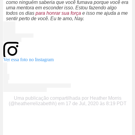
como ninguém saberia que você fumava porque você era
uma mentora em esconder isso. Estou fazendo algo
todos os dias
para honrar sua força
e isso me ajuda a me
sentir perto de você. Eu te amo, Nay.
Ver essa foto no Instagram
Uma publicação compartilhada por Heather Morris
(@heatherrelizabethh)
em
17 de Jul, 2020 às 8:19 PDT