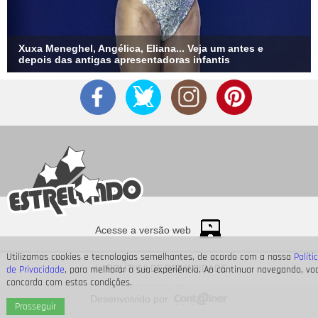
casamento anterior.
Xuxa Meneghel, Angélica, Eliana... Veja um antes e
depois das antigas apresentadoras infantis
Acesse a versão web
Utilizamos cookies e tecnologias semelhantes, de acordo com a nossa
Políti
POLÍTICA DE PRIVACIDADE
de Privacidade
, para melhorar a sua experiência. Ao continuar navegando, vo
concorda com estas condições.
Divulgação
Desenvolvido por
5
/120
Prosseguir