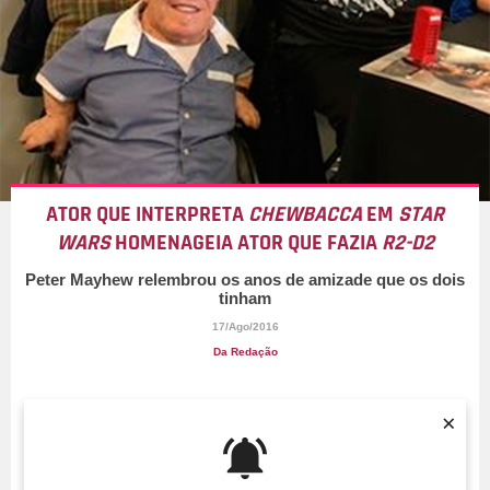
ATOR QUE INTERPRETA
CHEWBACCA
EM
STAR
WARS
HOMENAGEIA ATOR QUE FAZIA
R2-D2
Peter Mayhew relembrou os anos de amizade que os dois
tinham
17/Ago/2016
Da Redação
×