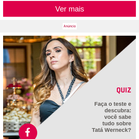
Ver mais
QUIZ
Faça o teste e
descubra:
você sabe
tudo sobre
Tatá Werneck?
Divulgação
4
/11