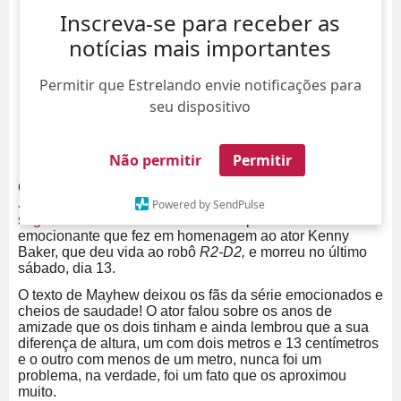
Inscreva-se para receber as
notícias mais importantes
Permitir que Estrelando envie notificações para
seu dispositivo
Não permitir
Permitir
O intérprete do
wookie
Chewbacca
nos filmes da série
Star Wars
,
o ator Peter Mayhew, compartilhou com seus
Powered by SendPulse
seguidores
das redes sociais um depoimento
emocionante que fez em homenagem ao ator Kenny
Baker, que deu vida ao robô
R2-D2,
e morreu no último
sábado, dia 13.
O texto de Mayhew deixou os fãs da série emocionados e
cheios de saudade! O ator falou sobre os anos de
amizade que os dois tinham e ainda lembrou que a sua
diferença de altura, um com dois metros e 13 centímetros
e o outro com menos de um metro, nunca foi um
problema, na verdade, foi um fato que os aproximou
muito.