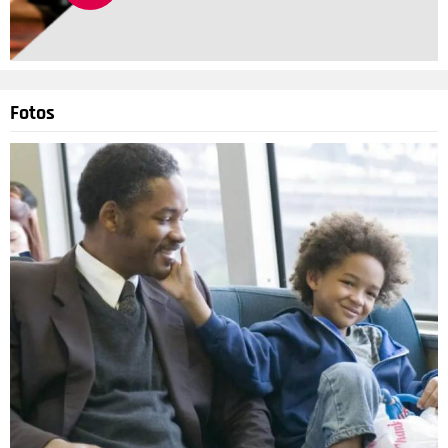
Se alguém ainda tinha resistido aos encantos de Harrison
Ford não conseguirá conter o coração por muito mais tempo.
Afinal de contas, existe um jeito de não suspirar por Han Solo?
Nem a toda poderosa do espaço, Leia, resistiu, o que dirá nós,
Fotos
meros mortais? Entre piadinhas, ironias e muitas jogadas de
charme, esse trambiqueiro acabou virando queridinho. E sim,
acredite nele quando ele disser que conseguiu ganhar uma
corrida com a nave Millenium Falcon fazendo menos de 12
parsecs.