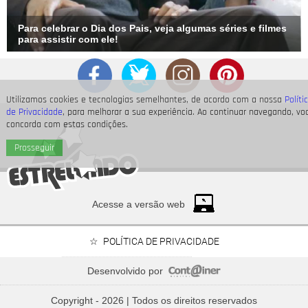
Para celebrar o Dia dos Pais, veja algumas séries e filmes
para assistir com ele!
Utilizamos cookies e tecnologias semelhantes, de acordo com a nossa
Políti
de Privacidade
, para melhorar a sua experiência. Ao continuar navegando, vo
concorda com estas condições.
Prosseguir
Divulgação
5
/11
Para quem não lembra, Star Wars começa com Luke fazendo
Acesse a versão web
o Jon Snow: não sabendo de nada. E uma jornada boa é
aquela que acompanhamos desde o começo e seguindo cada
POLÍTICA DE PRIVACIDADE
passo. Por isso, nada foi mais gostoso do que ver Luke
descobrindo suas origens, sendo treinado por Yoda e
Desenvolvido por
aprendendo a controlar a Força.
Neymar Jr., Nicolas Prattes, Endrick... Veja os famosos
que passarão o Dia dos Pais à espera de seus bebês
Copyright - 2026 | Todos os direitos reservados