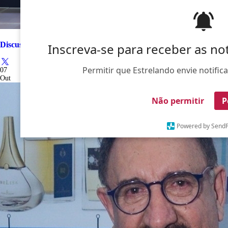
Discussões entre jurados, Mumuzinho aterrorizando...
Inscreva-se para receber as no
Permitir que Estrelando envie notific
07
Out
Não permitir
P
Powered by SendP